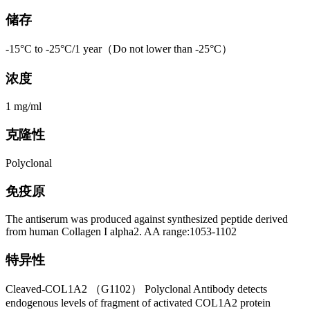
储存
-15°C to -25°C/1 year（Do not lower than -25°C）
浓度
1 mg/ml
克隆性
Polyclonal
免疫原
The antiserum was produced against synthesized peptide derived
from human Collagen I alpha2. AA range:1053-1102
特异性
Cleaved-COL1A2 （G1102） Polyclonal Antibody detects
endogenous levels of fragment of activated COL1A2 protein