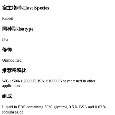
宿主物种-Host Species
Rabbit
同种型-Isotype
IgG
修饰
Unmodified
推荐稀释比
WB 1:500-1:2000;ELISA 1:10000;Not yet tested in other
applications.
组成
Liquid in PBS containing 50％ glycerol, 0.5％ BSA and 0.02％
sodium azide.