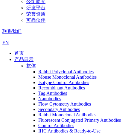
公司简介
研发平台
荣誉资质
可靠伙伴
联系我们
EN
首页
产品展示
抗体
Rabbit Polyclonal Antibodies
Mouse Monoclonal Antibodies
Isotype Control Antibodies
Recombinant Antibodies
Tag Antibodies
Nanobodies
Flow Cytometry Antibodies
Secondary Antibodies
Rabbit Monoclonal Antibodies
Fluorescent Conjugated Primary Antibodies
Control Antibodies
IHC Antibodies & Ready-to-Use