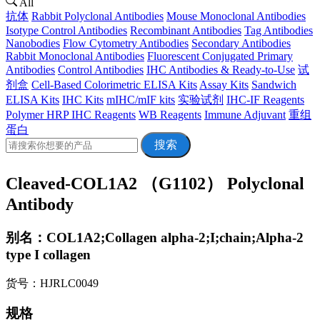
All
抗体
Rabbit Polyclonal Antibodies
Mouse Monoclonal Antibodies
Isotype Control Antibodies
Recombinant Antibodies
Tag Antibodies
Nanobodies
Flow Cytometry Antibodies
Secondary Antibodies
Rabbit Monoclonal Antibodies
Fluorescent Conjugated Primary
Antibodies
Control Antibodies
IHC Antibodies & Ready-to-Use
试
剂盒
Cell-Based Colorimetric ELISA Kits
Assay Kits
Sandwich
ELISA Kits
IHC Kits
mIHC/mIF kits
实验试剂
IHC-IF Reagents
Polymer HRP IHC Reagents
WB Reagents
Immune Adjuvant
重组
蛋白
搜索
Cleaved-COL1A2 （G1102） Polyclonal
Antibody
别名：COL1A2;Collagen alpha-2;I;chain;Alpha-2
type I collagen
货号：HJRLC0049
规格