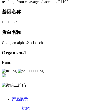
resulting from cleavage adjacent to G1102.
基因名称
COL1A2
蛋白名称
Collagen alpha-2（I） chain
Organism-1
Human
产品展示
抗体