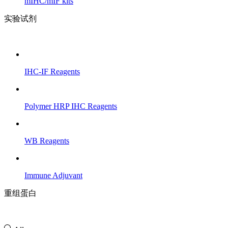
mIHC/mIF kits
实验试剂
IHC-IF Reagents
Polymer HRP IHC Reagents
WB Reagents
Immune Adjuvant
重组蛋白