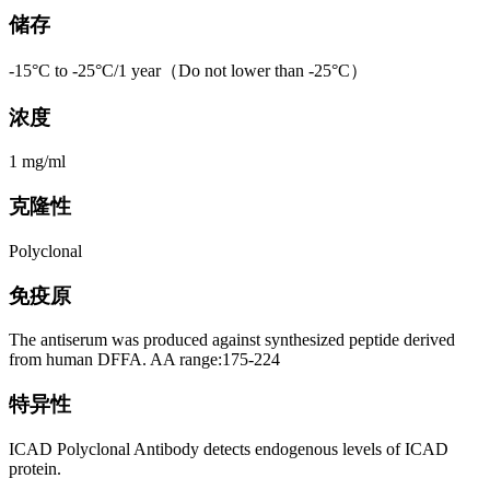
储存
-15°C to -25°C/1 year（Do not lower than -25°C）
浓度
1 mg/ml
克隆性
Polyclonal
免疫原
The antiserum was produced against synthesized peptide derived
from human DFFA. AA range:175-224
特异性
ICAD Polyclonal Antibody detects endogenous levels of ICAD
protein.