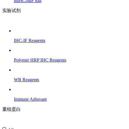
mIHC/mIF kits
实验试剂
IHC-IF Reagents
Polymer HRP IHC Reagents
WB Reagents
Immune Adjuvant
重组蛋白