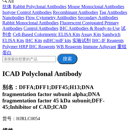
All
抗体
Rabbit Polyclonal Antibodies
Mouse Monoclonal Antibodies
Isotype Control Antibodies
Recombinant Antibodies
Tag Antibodies
Nanobodies
Flow Cytometry Antibodies
Secondary Antibodies
Rabbit Monoclonal Antibodies
Fluorescent Conjugated Primary
Antibodies
Control Antibodies
IHC Antibodies & Ready-to-Use
试
剂盒
Cell-Based Colorimetric ELISA Kits
Assay Kits
Sandwich
ELISA Kits
IHC Kits
mIHC/mIF kits
实验试剂
IHC-IF Reagents
Polymer HRP IHC Reagents
WB Reagents
Immune Adjuvant
重组
蛋白
搜索
ICAD Polyclonal Antibody
别名：DFFA;DFF1;DFF45;H13;DNA
fragmentation factor subunit alpha;DNA
fragmentation factor 45 kDa subunit;DFF-
45;Inhibitor of CAD;ICAD
货号：HJRLC0054