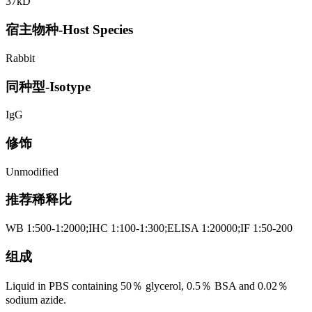
37kD
宿主物种-Host Species
Rabbit
同种型-Isotype
IgG
修饰
Unmodified
推荐稀释比
WB 1:500-1:2000;IHC 1:100-1:300;ELISA 1:20000;IF 1:50-200
组成
Liquid in PBS containing 50％ glycerol, 0.5％ BSA and 0.02％
sodium azide.