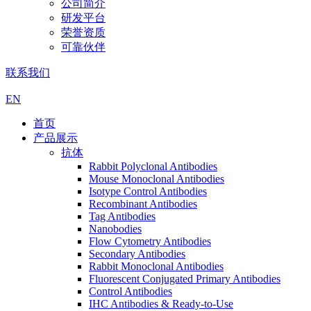
公司简介
研发平台
荣誉资质
可靠伙伴
联系我们
EN
首页
产品展示
抗体
Rabbit Polyclonal Antibodies
Mouse Monoclonal Antibodies
Isotype Control Antibodies
Recombinant Antibodies
Tag Antibodies
Nanobodies
Flow Cytometry Antibodies
Secondary Antibodies
Rabbit Monoclonal Antibodies
Fluorescent Conjugated Primary Antibodies
Control Antibodies
IHC Antibodies & Ready-to-Use