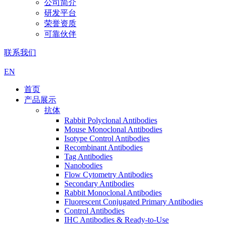
公司简介
研发平台
荣誉资质
可靠伙伴
联系我们
EN
首页
产品展示
抗体
Rabbit Polyclonal Antibodies
Mouse Monoclonal Antibodies
Isotype Control Antibodies
Recombinant Antibodies
Tag Antibodies
Nanobodies
Flow Cytometry Antibodies
Secondary Antibodies
Rabbit Monoclonal Antibodies
Fluorescent Conjugated Primary Antibodies
Control Antibodies
IHC Antibodies & Ready-to-Use