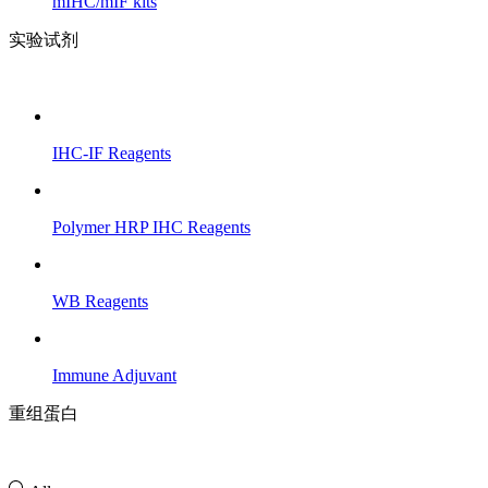
mIHC/mIF kits
实验试剂
IHC-IF Reagents
Polymer HRP IHC Reagents
WB Reagents
Immune Adjuvant
重组蛋白