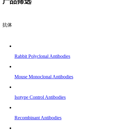
产品筛选
抗体
Rabbit Polyclonal Antibodies
Mouse Monoclonal Antibodies
Isotype Control Antibodies
Recombinant Antibodies