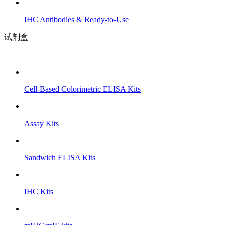
IHC Antibodies & Ready-to-Use
试剂盒
Cell-Based Colorimetric ELISA Kits
Assay Kits
Sandwich ELISA Kits
IHC Kits