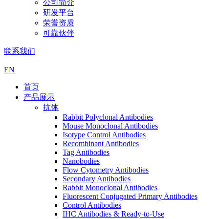
公司简介
研发平台
荣誉资质
可靠伙伴
联系我们
EN
首页
产品展示
抗体
Rabbit Polyclonal Antibodies
Mouse Monoclonal Antibodies
Isotype Control Antibodies
Recombinant Antibodies
Tag Antibodies
Nanobodies
Flow Cytometry Antibodies
Secondary Antibodies
Rabbit Monoclonal Antibodies
Fluorescent Conjugated Primary Antibodies
Control Antibodies
IHC Antibodies & Ready-to-Use