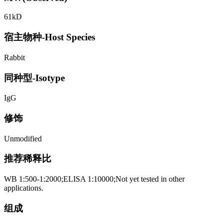
61kD
宿主物种-Host Species
Rabbit
同种型-Isotype
IgG
修饰
Unmodified
推荐稀释比
WB 1:500-1:2000;ELISA 1:10000;Not yet tested in other
applications.
组成