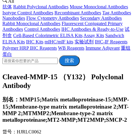
All
抗体
Rabbit Polyclonal Antibodies
Mouse Monoclonal Antibodies
Isotype Control Antibodies
Recombinant Antibodies
Tag Antibodies
Nanobodies
Flow Cytometry Antibodies
Secondary Antibodies
Rabbit Monoclonal Antibodies
Fluorescent Conjugated Primary
Antibodies
Control Antibodies
IHC Antibodies & Ready-to-Use
试
剂盒
Cell-Based Colorimetric ELISA Kits
Assay Kits
Sandwich
ELISA Kits
IHC Kits
mIHC/mIF kits
实验试剂
IHC-IF Reagents
Polymer HRP IHC Reagents
WB Reagents
Immune Adjuvant
重组
蛋白
搜索
Cleaved-MMP-15 （Y132） Polyclonal
Antibody
别名：MMP15;Matrix metalloproteinase-15;MMP-
15;Membrane-type matrix metalloproteinase 2;MT-
MMP 2;MTMMP2;Membrane-type-2 matrix
metalloproteinase;MT2-MMP;MT2MMP;SMCP-2
货号：HJRLC0062