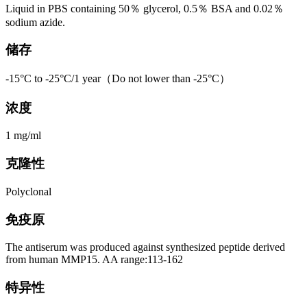
Liquid in PBS containing 50％ glycerol, 0.5％ BSA and 0.02％
sodium azide.
储存
-15°C to -25°C/1 year（Do not lower than -25°C）
浓度
1 mg/ml
克隆性
Polyclonal
免疫原
The antiserum was produced against synthesized peptide derived
from human MMP15. AA range:113-162
特异性