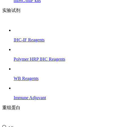
mIHC/mIF kits
实验试剂
IHC-IF Reagents
Polymer HRP IHC Reagents
WB Reagents
Immune Adjuvant
重组蛋白