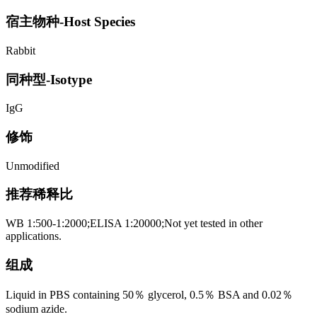
宿主物种-Host Species
Rabbit
同种型-Isotype
IgG
修饰
Unmodified
推荐稀释比
WB 1:500-1:2000;ELISA 1:20000;Not yet tested in other
applications.
组成
Liquid in PBS containing 50％ glycerol, 0.5％ BSA and 0.02％
sodium azide.