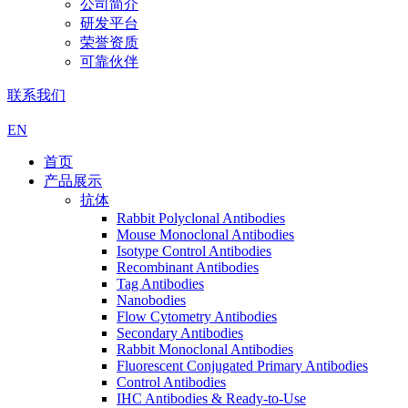
公司简介
研发平台
荣誉资质
可靠伙伴
联系我们
EN
首页
产品展示
抗体
Rabbit Polyclonal Antibodies
Mouse Monoclonal Antibodies
Isotype Control Antibodies
Recombinant Antibodies
Tag Antibodies
Nanobodies
Flow Cytometry Antibodies
Secondary Antibodies
Rabbit Monoclonal Antibodies
Fluorescent Conjugated Primary Antibodies
Control Antibodies
IHC Antibodies & Ready-to-Use