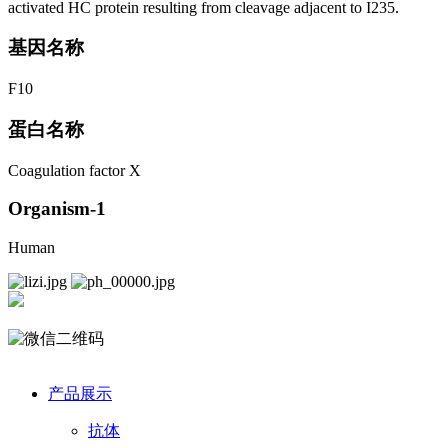
activated HC protein resulting from cleavage adjacent to I235.
基因名称
F10
蛋白名称
Coagulation factor X
Organism-1
Human
产品展示
抗体