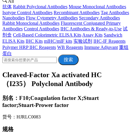
All
抗体
Rabbit Polyclonal Antibodies
Mouse Monoclonal Antibodies
Isotype Control Antibodies
Recombinant Antibodies
Tag Antibodies
Nanobodies
Flow Cytometry Antibodies
Secondary Antibodies
Rabbit Monoclonal Antibodies
Fluorescent Conjugated Primary
Antibodies
Control Antibodies
IHC Antibodies & Ready-to-Use
试
剂盒
Cell-Based Colorimetric ELISA Kits
Assay Kits
Sandwich
ELISA Kits
IHC Kits
mIHC/mIF kits
实验试剂
IHC-IF Reagents
Polymer HRP IHC Reagents
WB Reagents
Immune Adjuvant
重组
蛋白
搜索
Cleaved-Factor Xa activated HC
（I235） Polyclonal Antibody
别名：F10;Coagulation factor X;Stuart
factor;Stuart-Prower factor
货号：HJRLC0083
规格