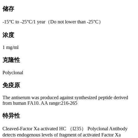
储存
-15°C to -25°C/1 year（Do not lower than -25°C）
浓度
1 mg/ml
克隆性
Polyclonal
免疫原
The antiserum was produced against synthesized peptide derived
from human FA10. AA range:216-265
特异性
Cleaved-Factor Xa activated HC （I235） Polyclonal Antibody
detects endogenous levels of fragment of activated Factor Xa