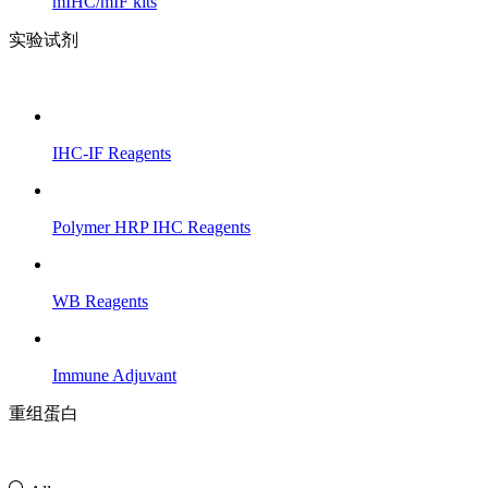
mIHC/mIF kits
实验试剂
IHC-IF Reagents
Polymer HRP IHC Reagents
WB Reagents
Immune Adjuvant
重组蛋白