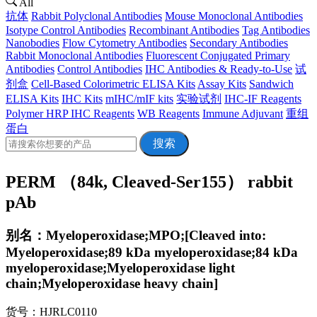
All
抗体
Rabbit Polyclonal Antibodies
Mouse Monoclonal Antibodies
Isotype Control Antibodies
Recombinant Antibodies
Tag Antibodies
Nanobodies
Flow Cytometry Antibodies
Secondary Antibodies
Rabbit Monoclonal Antibodies
Fluorescent Conjugated Primary
Antibodies
Control Antibodies
IHC Antibodies & Ready-to-Use
试
剂盒
Cell-Based Colorimetric ELISA Kits
Assay Kits
Sandwich
ELISA Kits
IHC Kits
mIHC/mIF kits
实验试剂
IHC-IF Reagents
Polymer HRP IHC Reagents
WB Reagents
Immune Adjuvant
重组
蛋白
搜索
PERM （84k, Cleaved-Ser155） rabbit
pAb
别名：Myeloperoxidase;MPO;[Cleaved into:
Myeloperoxidase;89 kDa myeloperoxidase;84 kDa
myeloperoxidase;Myeloperoxidase light
chain;Myeloperoxidase heavy chain]
货号：HJRLC0110