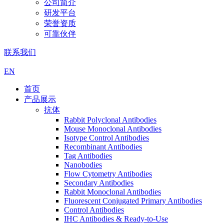
公司简介
研发平台
荣誉资质
可靠伙伴
联系我们
EN
首页
产品展示
抗体
Rabbit Polyclonal Antibodies
Mouse Monoclonal Antibodies
Isotype Control Antibodies
Recombinant Antibodies
Tag Antibodies
Nanobodies
Flow Cytometry Antibodies
Secondary Antibodies
Rabbit Monoclonal Antibodies
Fluorescent Conjugated Primary Antibodies
Control Antibodies
IHC Antibodies & Ready-to-Use