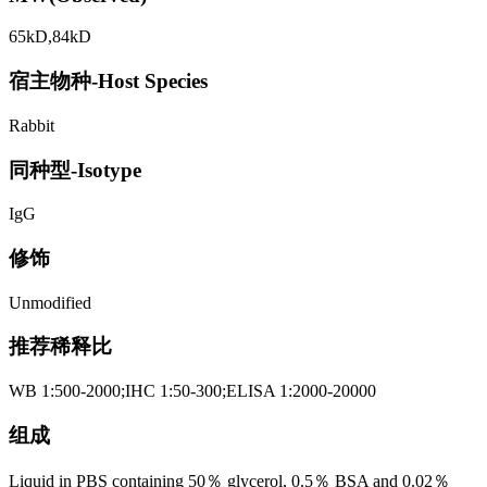
65kD,84kD
宿主物种-Host Species
Rabbit
同种型-Isotype
IgG
修饰
Unmodified
推荐稀释比
WB 1:500-2000;IHC 1:50-300;ELISA 1:2000-20000
组成
Liquid in PBS containing 50％ glycerol, 0.5％ BSA and 0.02％