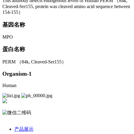
This antibody detects endogenous levels of Human PERM （84k,
Cleaved-Ser155, protein was cleaved amino acid sequence between
154-155）
基因名称
MPO
蛋白名称
PERM （84k, Cleaved-Ser155）
Organism-1
Human
产品展示