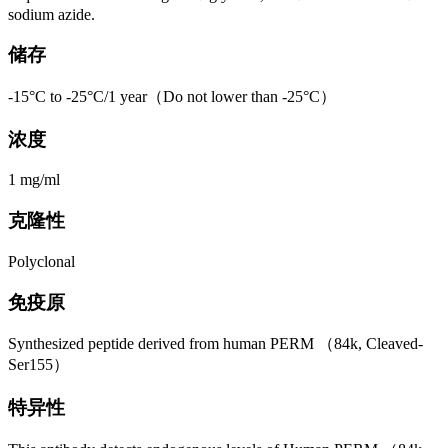
sodium azide.
储存
-15°C to -25°C/1 year（Do not lower than -25°C）
浓度
1 mg/ml
克隆性
Polyclonal
免疫原
Synthesized peptide derived from human PERM （84k, Cleaved-
Ser155）
特异性