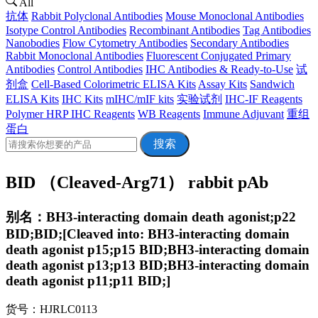
All
抗体
Rabbit Polyclonal Antibodies
Mouse Monoclonal Antibodies
Isotype Control Antibodies
Recombinant Antibodies
Tag Antibodies
Nanobodies
Flow Cytometry Antibodies
Secondary Antibodies
Rabbit Monoclonal Antibodies
Fluorescent Conjugated Primary
Antibodies
Control Antibodies
IHC Antibodies & Ready-to-Use
试
剂盒
Cell-Based Colorimetric ELISA Kits
Assay Kits
Sandwich
ELISA Kits
IHC Kits
mIHC/mIF kits
实验试剂
IHC-IF Reagents
Polymer HRP IHC Reagents
WB Reagents
Immune Adjuvant
重组
蛋白
搜索
BID （Cleaved-Arg71） rabbit pAb
别名：BH3-interacting domain death agonist;p22
BID;BID;[Cleaved into: BH3-interacting domain
death agonist p15;p15 BID;BH3-interacting domain
death agonist p13;p13 BID;BH3-interacting domain
death agonist p11;p11 BID;]
货号：HJRLC0113