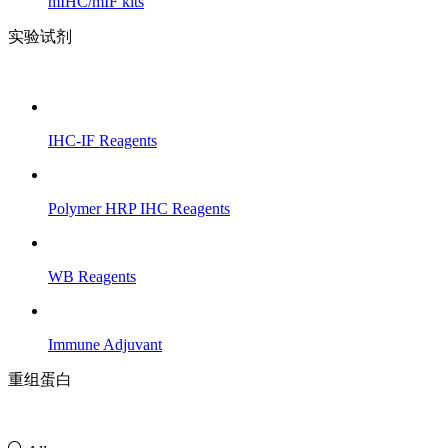
mIHC/mIF kits
实验试剂
IHC-IF Reagents
Polymer HRP IHC Reagents
WB Reagents
Immune Adjuvant
重组蛋白