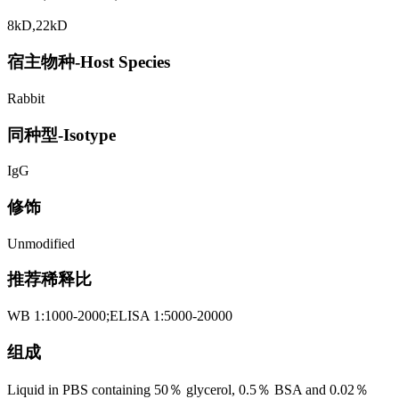
8kD,22kD
宿主物种-Host Species
Rabbit
同种型-Isotype
IgG
修饰
Unmodified
推荐稀释比
WB 1:1000-2000;ELISA 1:5000-20000
组成
Liquid in PBS containing 50％ glycerol, 0.5％ BSA and 0.02％