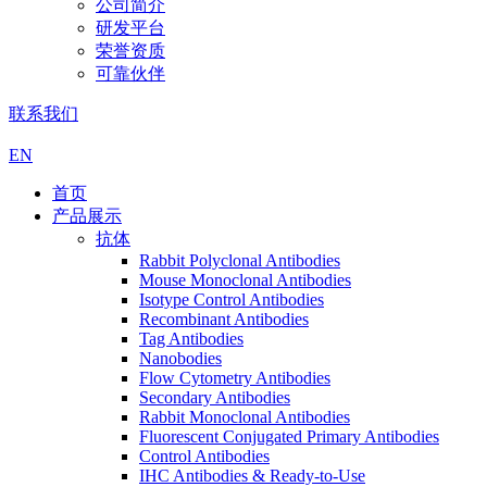
公司简介
研发平台
荣誉资质
可靠伙伴
联系我们
EN
首页
产品展示
抗体
Rabbit Polyclonal Antibodies
Mouse Monoclonal Antibodies
Isotype Control Antibodies
Recombinant Antibodies
Tag Antibodies
Nanobodies
Flow Cytometry Antibodies
Secondary Antibodies
Rabbit Monoclonal Antibodies
Fluorescent Conjugated Primary Antibodies
Control Antibodies
IHC Antibodies & Ready-to-Use