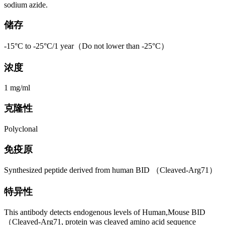
sodium azide.
储存
-15°C to -25°C/1 year（Do not lower than -25°C）
浓度
1 mg/ml
克隆性
Polyclonal
免疫原
Synthesized peptide derived from human BID （Cleaved-Arg71）
特异性
This antibody detects endogenous levels of Human,Mouse BID
（Cleaved-Arg71, protein was cleaved amino acid sequence