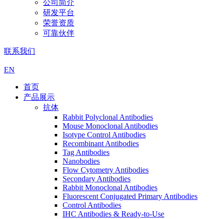
公司简介
研发平台
荣誉资质
可靠伙伴
联系我们
EN
首页
产品展示
抗体
Rabbit Polyclonal Antibodies
Mouse Monoclonal Antibodies
Isotype Control Antibodies
Recombinant Antibodies
Tag Antibodies
Nanobodies
Flow Cytometry Antibodies
Secondary Antibodies
Rabbit Monoclonal Antibodies
Fluorescent Conjugated Primary Antibodies
Control Antibodies
IHC Antibodies & Ready-to-Use