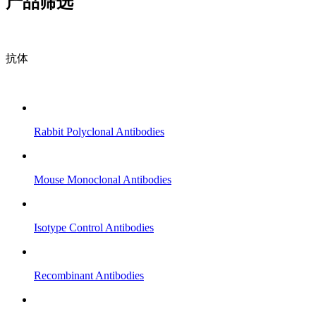
产品筛选
抗体
Rabbit Polyclonal Antibodies
Mouse Monoclonal Antibodies
Isotype Control Antibodies
Recombinant Antibodies