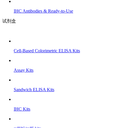
IHC Antibodies & Ready-to-Use
试剂盒
Cell-Based Colorimetric ELISA Kits
Assay Kits
Sandwich ELISA Kits
IHC Kits