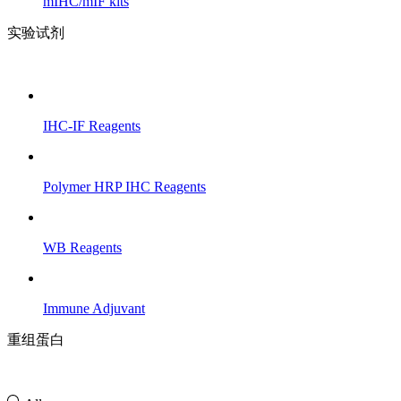
mIHC/mIF kits
实验试剂
IHC-IF Reagents
Polymer HRP IHC Reagents
WB Reagents
Immune Adjuvant
重组蛋白