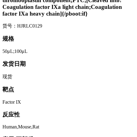
thromboplastin component;PTC;[Cleaved into:
Coagulation factor IXa light chain;Coagulation
factor IXa heavy chain]{/pboot:if}
货号：HJRLC0129
规格
50μL;100μL
发货日期
现货
靶点
Factor IX
反应性
Human,Mouse,Rat