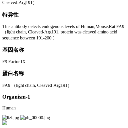
Cleaved-Arg191）
特异性
This antibody detects endogenous levels of Human,Mouse,Rat FA9
（light chain, Cleaved-Arg191, protein was cleaved amino acid
sequence between 191-200 ）
基因名称
F9 Factor IX
蛋白名称
FA9 （light chain, Cleaved-Arg191）
Organism-1
Human