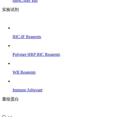
mIHC/mIF kits
实验试剂
IHC-IF Reagents
Polymer HRP IHC Reagents
WB Reagents
Immune Adjuvant
重组蛋白