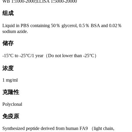
WB 1:1000-2000;ELISA 1:5000-20000
组成
Liquid in PBS containing 50％ glycerol, 0.5％ BSA and 0.02％
sodium azide.
储存
-15°C to -25°C/1 year（Do not lower than -25°C）
浓度
1 mg/ml
克隆性
Polyclonal
免疫原
Synthesized peptide derived from human FA9 （light chain,