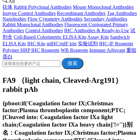
All
抗体
Rabbit Polyclonal Antibodies
Mouse Monoclonal Antibodies
Isotype Control Antibodies
Recombinant Antibodies
Tag Antibodies
Nanobodies
Flow Cytometry Antibodies
Secondary Antibodies
Rabbit Monoclonal Antibodies
Fluorescent Conjugated Primary
Antibodies
Control Antibodies
IHC Antibodies & Ready-to-Use
试
剂盒
Cell-Based Colorimetric ELISA Kits
Assay Kits
Sandwich
ELISA Kits
IHC Kits
mIHC/mIF kits
实验试剂
IHC-IF Reagents
Polymer HRP IHC Reagents
WB Reagents
Immune Adjuvant
重组
蛋白
搜索
FA9 （light chain, Cleaved-Arg191）
rabbit pAb
{pboot:if('Coagulation factor IX;Christmas
factor;Plasma thromboplastin component;PTC;
[Cleaved into: Coagulation factor IXa light
chain;Coagulation factor IXa heavy chain]'!='')}别
名：Coagulation factor IX;Christmas factor;Plasma