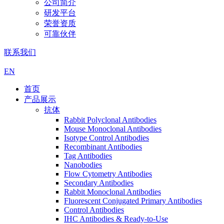
公司简介
研发平台
荣誉资质
可靠伙伴
联系我们
EN
首页
产品展示
抗体
Rabbit Polyclonal Antibodies
Mouse Monoclonal Antibodies
Isotype Control Antibodies
Recombinant Antibodies
Tag Antibodies
Nanobodies
Flow Cytometry Antibodies
Secondary Antibodies
Rabbit Monoclonal Antibodies
Fluorescent Conjugated Primary Antibodies
Control Antibodies
IHC Antibodies & Ready-to-Use