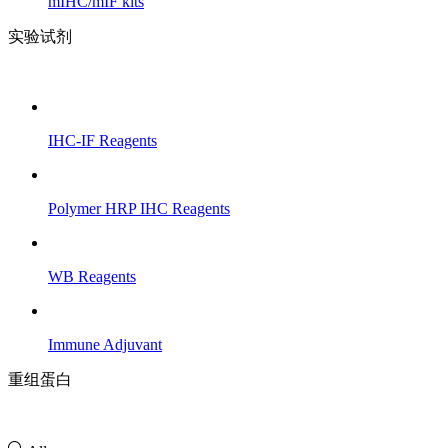
mIHC/mIF kits
实验试剂
IHC-IF Reagents
Polymer HRP IHC Reagents
WB Reagents
Immune Adjuvant
重组蛋白