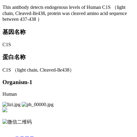
This antibody detects endogenous levels of Human C1S （light
chain, Cleaved-Ile438, protein was cleaved amino acid sequence
between 437-438 ）
基因名称
C1S
蛋白名称
C1S （light chain, Cleaved-Ile438）
Organism-1
Human