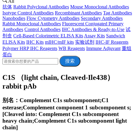
All
抗体
Rabbit Polyclonal Antibodies
Mouse Monoclonal Antibodies
Isotype Control Antibodies
Recombinant Antibodies
Tag Antibodies
Nanobodies
Flow Cytometry Antibodies
Secondary Antibodies
Rabbit Monoclonal Antibodies
Fluorescent Conjugated Primary
Antibodies
Control Antibodies
IHC Antibodies & Ready-to-Use
试
剂盒
Cell-Based Colorimetric ELISA Kits
Assay Kits
Sandwich
ELISA Kits
IHC Kits
mIHC/mIF kits
实验试剂
IHC-IF Reagents
Polymer HRP IHC Reagents
WB Reagents
Immune Adjuvant
重组
蛋白
搜索
C1S （light chain, Cleaved-Ile438）
rabbit pAb
别名：Complement C1s subcomponent;C1
esterase;Complement component 1 subcomponent s;
[Cleaved into: Complement C1s subcomponent
heavy chain;Complement C1s subcomponent light
chain]