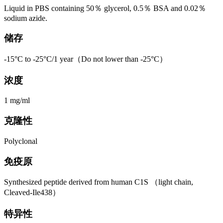
Liquid in PBS containing 50％ glycerol, 0.5％ BSA and 0.02％
sodium azide.
储存
-15°C to -25°C/1 year（Do not lower than -25°C）
浓度
1 mg/ml
克隆性
Polyclonal
免疫原
Synthesized peptide derived from human C1S （light chain,
Cleaved-Ile438）
特异性