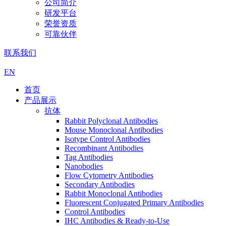
公司简介
研发平台
荣誉资质
可靠伙伴
联系我们
EN
首页
产品展示
抗体
Rabbit Polyclonal Antibodies
Mouse Monoclonal Antibodies
Isotype Control Antibodies
Recombinant Antibodies
Tag Antibodies
Nanobodies
Flow Cytometry Antibodies
Secondary Antibodies
Rabbit Monoclonal Antibodies
Fluorescent Conjugated Primary Antibodies
Control Antibodies
IHC Antibodies & Ready-to-Use