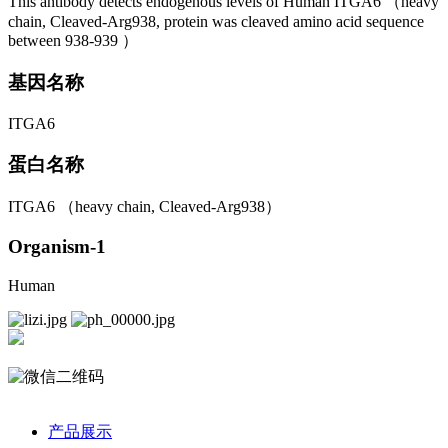
This antibody detects endogenous levels of Human ITGA6 （heavy
chain, Cleaved-Arg938, protein was cleaved amino acid sequence
between 938-939 ）
基因名称
ITGA6
蛋白名称
ITGA6 （heavy chain, Cleaved-Arg938）
Organism-1
Human
产品展示