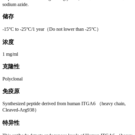
sodium azide.
储存
-15°C to -25°C/1 year（Do not lower than -25°C）
浓度
1 mg/ml
克隆性
Polyclonal
免疫原
Synthesized peptide derived from human ITGA6 （heavy chain,
Cleaved-Arg938）
特异性