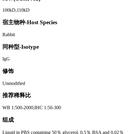
100kD,110kD
宿主物种-Host Species
Rabbit
同种型-Isotype
IgG
修饰
Unmodified
推荐稀释比
WB 1:500-2000;IHC 1:50-300
组成
Liquid in PBS containing 50％ glycerol, 0.5％ BSA and 0.02％