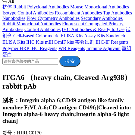
All
抗体
Rabbit Polyclonal Antibodies
Mouse Monoclonal Antibodies
Isotype Control Antibodies
Recombinant Antibodies
Tag Antibodies
Nanobodies
Flow Cytometry Antibodies
Secondary Antibodies
Rabbit Monoclonal Antibodies
Fluorescent Conjugated Primary
Antibodies
Control Antibodies
IHC Antibodies & Ready-to-Use
试
剂盒
Cell-Based Colorimetric ELISA Kits
Assay Kits
Sandwich
ELISA Kits
IHC Kits
mIHC/mIF kits
实验试剂
IHC-IF Reagents
Polymer HRP IHC Reagents
WB Reagents
Immune Adjuvant
重组
蛋白
搜索
ITGA6 （heavy chain, Cleaved-Arg938）
rabbit pAb
别名：Integrin alpha-6;CD49 antigen-like family
member F;VLA-6;CD antigen CD49f;[Cleaved into:
Integrin alpha-6 heavy chain;Integrin alpha-6 light
chain]
货号：HJRLC0170