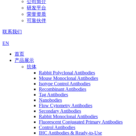
公司简介
研发平台
荣誉资质
可靠伙伴
联系我们
EN
首页
产品展示
抗体
Rabbit Polyclonal Antibodies
Mouse Monoclonal Antibodies
Isotype Control Antibodies
Recombinant Antibodies
Tag Antibodies
Nanobodies
Flow Cytometry Antibodies
Secondary Antibodies
Rabbit Monoclonal Antibodies
Fluorescent Conjugated Primary Antibodies
Control Antibodies
IHC Antibodies & Ready-to-Use