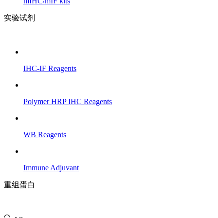
mIHC/mIF kits
实验试剂
IHC-IF Reagents
Polymer HRP IHC Reagents
WB Reagents
Immune Adjuvant
重组蛋白