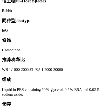
宿主物种-Host Species
Rabbit
同种型-Isotype
IgG
修饰
Unmodified
推荐稀释比
WB 1:1000-2000;ELISA 1:5000-20000
组成
Liquid in PBS containing 50％ glycerol, 0.5％ BSA and 0.02％
sodium azide.
储存