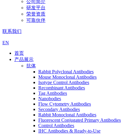
公司简介
研发平台
荣誉资质
可靠伙伴
联系我们
EN
首页
产品展示
抗体
Rabbit Polyclonal Antibodies
Mouse Monoclonal Antibodies
Isotype Control Antibodies
Recombinant Antibodies
Tag Antibodies
Nanobodies
Flow Cytometry Antibodies
Secondary Antibodies
Rabbit Monoclonal Antibodies
Fluorescent Conjugated Primary Antibodies
Control Antibodies
IHC Antibodies & Ready-to-Use