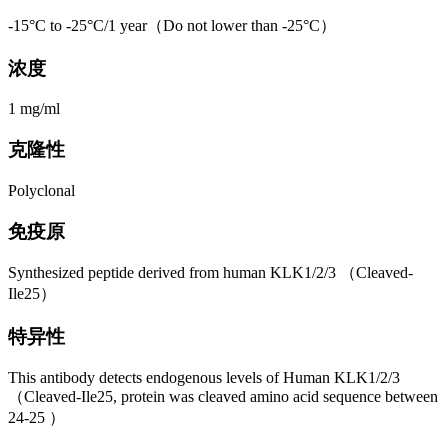
-15°C to -25°C/1 year（Do not lower than -25°C）
浓度
1 mg/ml
克隆性
Polyclonal
免疫原
Synthesized peptide derived from human KLK1/2/3 （Cleaved-
Ile25）
特异性
This antibody detects endogenous levels of Human KLK1/2/3
（Cleaved-Ile25, protein was cleaved amino acid sequence between
24-25 ）