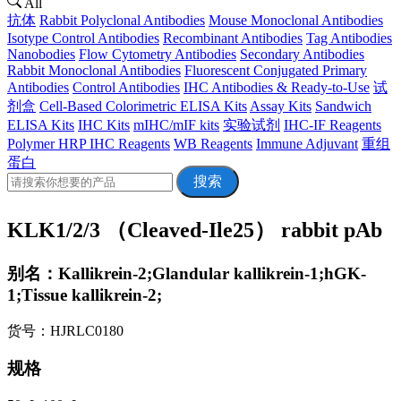
All
抗体
Rabbit Polyclonal Antibodies
Mouse Monoclonal Antibodies
Isotype Control Antibodies
Recombinant Antibodies
Tag Antibodies
Nanobodies
Flow Cytometry Antibodies
Secondary Antibodies
Rabbit Monoclonal Antibodies
Fluorescent Conjugated Primary
Antibodies
Control Antibodies
IHC Antibodies & Ready-to-Use
试
剂盒
Cell-Based Colorimetric ELISA Kits
Assay Kits
Sandwich
ELISA Kits
IHC Kits
mIHC/mIF kits
实验试剂
IHC-IF Reagents
Polymer HRP IHC Reagents
WB Reagents
Immune Adjuvant
重组
蛋白
搜索
KLK1/2/3 （Cleaved-Ile25） rabbit pAb
别名：Kallikrein-2;Glandular kallikrein-1;hGK-
1;Tissue kallikrein-2;
货号：HJRLC0180
规格