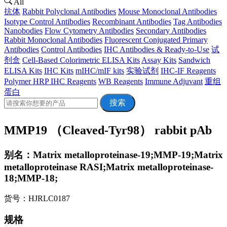
All
抗体
Rabbit Polyclonal Antibodies
Mouse Monoclonal Antibodies
Isotype Control Antibodies
Recombinant Antibodies
Tag Antibodies
Nanobodies
Flow Cytometry Antibodies
Secondary Antibodies
Rabbit Monoclonal Antibodies
Fluorescent Conjugated Primary
Antibodies
Control Antibodies
IHC Antibodies & Ready-to-Use
试
剂盒
Cell-Based Colorimetric ELISA Kits
Assay Kits
Sandwich
ELISA Kits
IHC Kits
mIHC/mIF kits
实验试剂
IHC-IF Reagents
Polymer HRP IHC Reagents
WB Reagents
Immune Adjuvant
重组
蛋白
搜索
MMP19 （Cleaved-Tyr98） rabbit pAb
别名：Matrix metalloproteinase-19;MMP-19;Matrix
metalloproteinase RASI;Matrix metalloproteinase-
18;MMP-18;
货号：HJRLC0187
规格