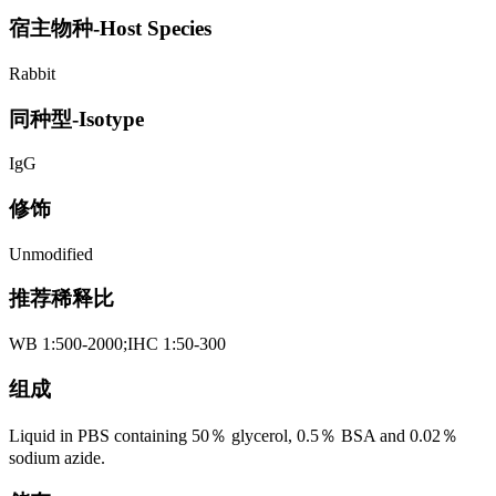
宿主物种-Host Species
Rabbit
同种型-Isotype
IgG
修饰
Unmodified
推荐稀释比
WB 1:500-2000;IHC 1:50-300
组成
Liquid in PBS containing 50％ glycerol, 0.5％ BSA and 0.02％
sodium azide.