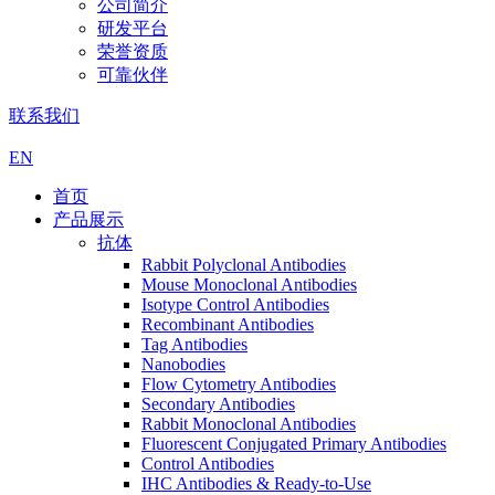
公司简介
研发平台
荣誉资质
可靠伙伴
联系我们
EN
首页
产品展示
抗体
Rabbit Polyclonal Antibodies
Mouse Monoclonal Antibodies
Isotype Control Antibodies
Recombinant Antibodies
Tag Antibodies
Nanobodies
Flow Cytometry Antibodies
Secondary Antibodies
Rabbit Monoclonal Antibodies
Fluorescent Conjugated Primary Antibodies
Control Antibodies
IHC Antibodies & Ready-to-Use