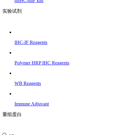
mIHC/mIF kits
实验试剂
IHC-IF Reagents
Polymer HRP IHC Reagents
WB Reagents
Immune Adjuvant
重组蛋白