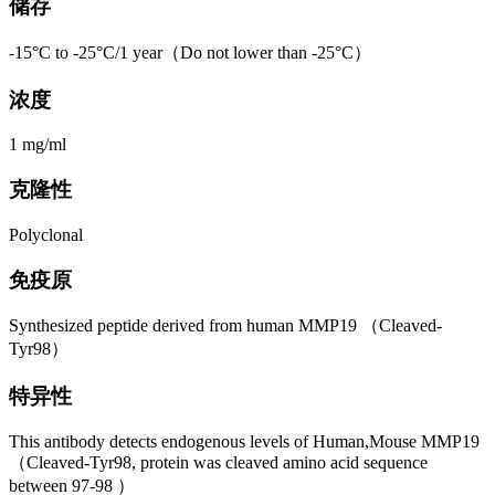
储存
-15°C to -25°C/1 year（Do not lower than -25°C）
浓度
1 mg/ml
克隆性
Polyclonal
免疫原
Synthesized peptide derived from human MMP19 （Cleaved-
Tyr98）
特异性
This antibody detects endogenous levels of Human,Mouse MMP19
（Cleaved-Tyr98, protein was cleaved amino acid sequence
between 97-98 ）