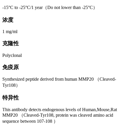
-15°C to -25°C/1 year（Do not lower than -25°C）
浓度
1 mg/ml
克隆性
Polyclonal
免疫原
Synthesized peptide derived from human MMP20 （Cleaved-
Tyr108）
特异性
This antibody detects endogenous levels of Human,Mouse,Rat
MMP20 （Cleaved-Tyr108, protein was cleaved amino acid
sequence between 107-108 ）