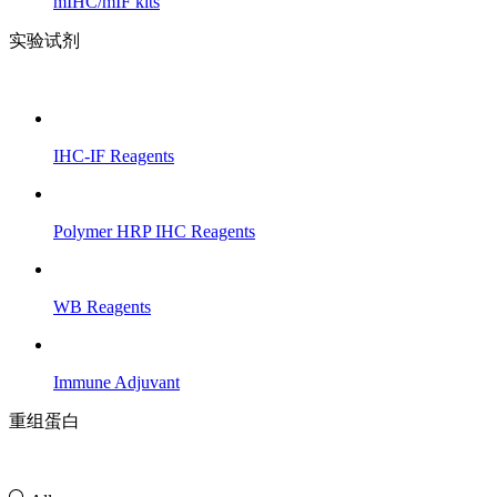
mIHC/mIF kits
实验试剂
IHC-IF Reagents
Polymer HRP IHC Reagents
WB Reagents
Immune Adjuvant
重组蛋白