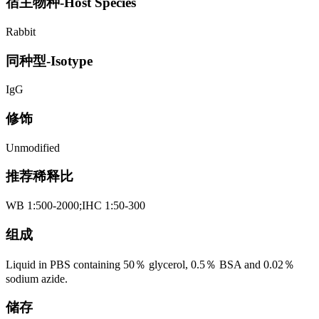
宿主物种-Host Species
Rabbit
同种型-Isotype
IgG
修饰
Unmodified
推荐稀释比
WB 1:500-2000;IHC 1:50-300
组成
Liquid in PBS containing 50％ glycerol, 0.5％ BSA and 0.02％
sodium azide.
储存