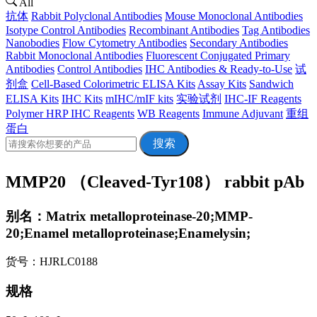
All
抗体
Rabbit Polyclonal Antibodies
Mouse Monoclonal Antibodies
Isotype Control Antibodies
Recombinant Antibodies
Tag Antibodies
Nanobodies
Flow Cytometry Antibodies
Secondary Antibodies
Rabbit Monoclonal Antibodies
Fluorescent Conjugated Primary
Antibodies
Control Antibodies
IHC Antibodies & Ready-to-Use
试
剂盒
Cell-Based Colorimetric ELISA Kits
Assay Kits
Sandwich
ELISA Kits
IHC Kits
mIHC/mIF kits
实验试剂
IHC-IF Reagents
Polymer HRP IHC Reagents
WB Reagents
Immune Adjuvant
重组
蛋白
搜索
MMP20 （Cleaved-Tyr108） rabbit pAb
别名：Matrix metalloproteinase-20;MMP-
20;Enamel metalloproteinase;Enamelysin;
货号：HJRLC0188
规格