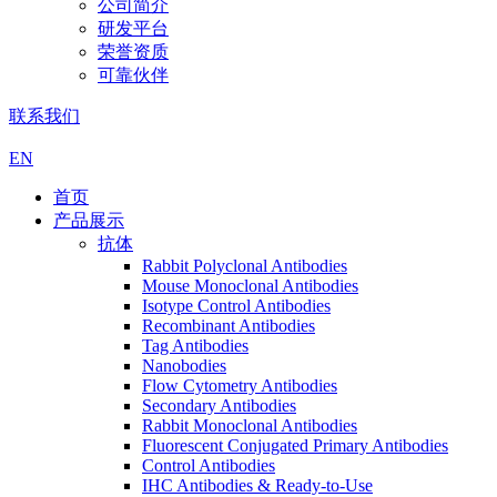
公司简介
研发平台
荣誉资质
可靠伙伴
联系我们
EN
首页
产品展示
抗体
Rabbit Polyclonal Antibodies
Mouse Monoclonal Antibodies
Isotype Control Antibodies
Recombinant Antibodies
Tag Antibodies
Nanobodies
Flow Cytometry Antibodies
Secondary Antibodies
Rabbit Monoclonal Antibodies
Fluorescent Conjugated Primary Antibodies
Control Antibodies
IHC Antibodies & Ready-to-Use