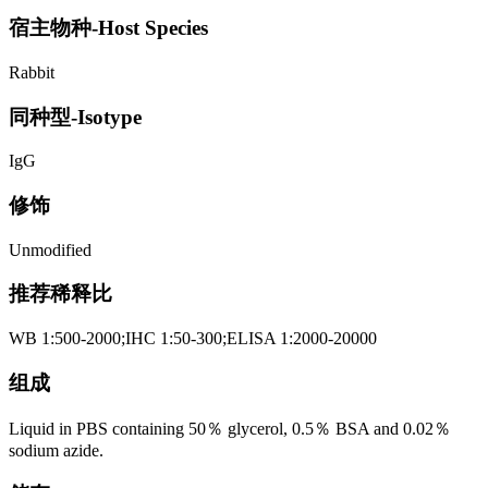
宿主物种-Host Species
Rabbit
同种型-Isotype
IgG
修饰
Unmodified
推荐稀释比
WB 1:500-2000;IHC 1:50-300;ELISA 1:2000-20000
组成
Liquid in PBS containing 50％ glycerol, 0.5％ BSA and 0.02％
sodium azide.