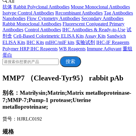
All
抗体
Rabbit Polyclonal Antibodies
Mouse Monoclonal Antibodies
Isotype Control Antibodies
Recombinant Antibodies
Tag Antibodies
Nanobodies
Flow Cytometry Antibodies
Secondary Antibodies
Rabbit Monoclonal Antibodies
Fluorescent Conjugated Primary
Antibodies
Control Antibodies
IHC Antibodies & Ready-to-Use
试
剂盒
Cell-Based Colorimetric ELISA Kits
Assay Kits
Sandwich
ELISA Kits
IHC Kits
mIHC/mIF kits
实验试剂
IHC-IF Reagents
Polymer HRP IHC Reagents
WB Reagents
Immune Adjuvant
重组
蛋白
搜索
MMP7 （Cleaved-Tyr95） rabbit pAb
别名：Matrilysin;Matrin;Matrix metalloproteinase-
7;MMP-7;Pump-1 protease;Uterine
metalloproteinase;
货号：HJRLC0192
规格