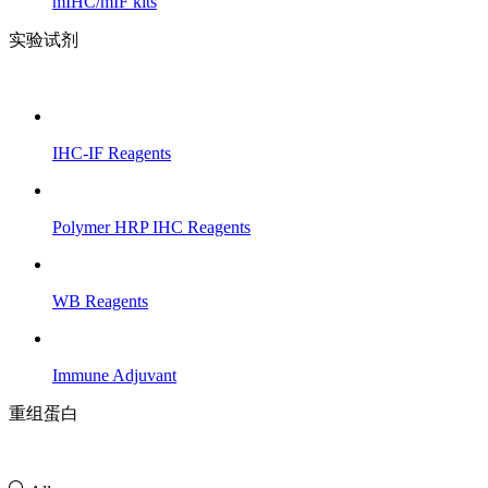
mIHC/mIF kits
实验试剂
IHC-IF Reagents
Polymer HRP IHC Reagents
WB Reagents
Immune Adjuvant
重组蛋白