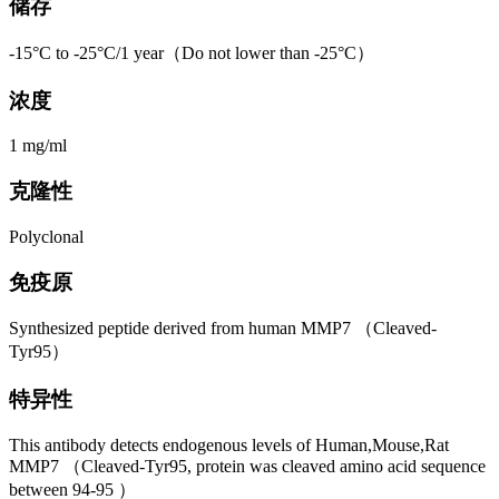
储存
-15°C to -25°C/1 year（Do not lower than -25°C）
浓度
1 mg/ml
克隆性
Polyclonal
免疫原
Synthesized peptide derived from human MMP7 （Cleaved-
Tyr95）
特异性
This antibody detects endogenous levels of Human,Mouse,Rat
MMP7 （Cleaved-Tyr95, protein was cleaved amino acid sequence
between 94-95 ）