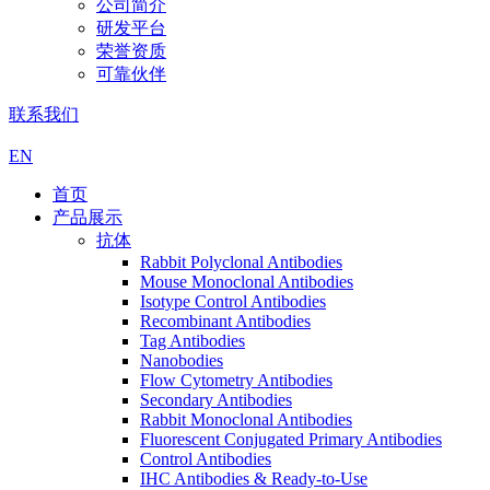
公司简介
研发平台
荣誉资质
可靠伙伴
联系我们
EN
首页
产品展示
抗体
Rabbit Polyclonal Antibodies
Mouse Monoclonal Antibodies
Isotype Control Antibodies
Recombinant Antibodies
Tag Antibodies
Nanobodies
Flow Cytometry Antibodies
Secondary Antibodies
Rabbit Monoclonal Antibodies
Fluorescent Conjugated Primary Antibodies
Control Antibodies
IHC Antibodies & Ready-to-Use