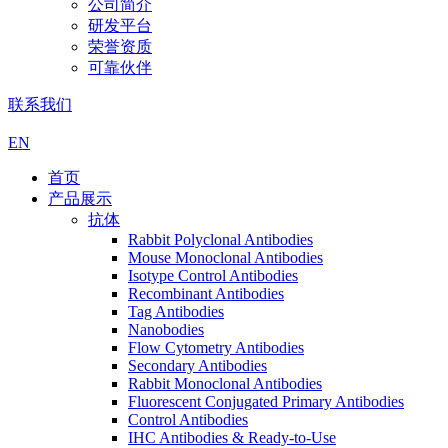
公司简介
研发平台
荣誉资质
可靠伙伴
联系我们
EN
首页
产品展示
抗体
Rabbit Polyclonal Antibodies
Mouse Monoclonal Antibodies
Isotype Control Antibodies
Recombinant Antibodies
Tag Antibodies
Nanobodies
Flow Cytometry Antibodies
Secondary Antibodies
Rabbit Monoclonal Antibodies
Fluorescent Conjugated Primary Antibodies
Control Antibodies
IHC Antibodies & Ready-to-Use