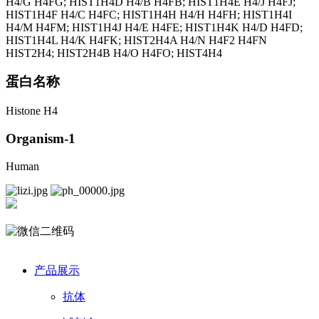
H4/G H4FG; HIST1H4D H4/B H4FB; HIST1H4E H4/J H4FJ;
HIST1H4F H4/C H4FC; HIST1H4H H4/H H4FH; HIST1H4I
H4/M H4FM; HIST1H4J H4/E H4FE; HIST1H4K H4/D H4FD;
HIST1H4L H4/K H4FK; HIST2H4A H4/N H4F2 H4FN
HIST2H4; HIST2H4B H4/O H4FO; HIST4H4
蛋白名称
Histone H4
Organism-1
Human
产品展示
抗体