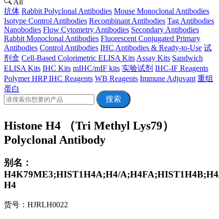
All
抗体
Rabbit Polyclonal Antibodies
Mouse Monoclonal Antibodies
Isotype Control Antibodies
Recombinant Antibodies
Tag Antibodies
Nanobodies
Flow Cytometry Antibodies
Secondary Antibodies
Rabbit Monoclonal Antibodies
Fluorescent Conjugated Primary
Antibodies
Control Antibodies
IHC Antibodies & Ready-to-Use
试
剂盒
Cell-Based Colorimetric ELISA Kits
Assay Kits
Sandwich
ELISA Kits
IHC Kits
mIHC/mIF kits
实验试剂
IHC-IF Reagents
Polymer HRP IHC Reagents
WB Reagents
Immune Adjuvant
重组
蛋白
搜索
Histone H4 （Tri Methyl Lys79）
Polyclonal Antibody
别名：
H4K79ME3;HIST1H4A;H4/A;H4FA;HIST1H4B;H4/
H4
货号：HJRLH0022