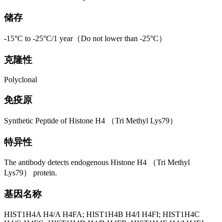
储存
-15°C to -25°C/1 year（Do not lower than -25°C）
克隆性
Polyclonal
免疫原
Synthetic Peptide of Histone H4 （Tri Methyl Lys79）
特异性
The antibody detects endogenous Histone H4 （Tri Methyl
Lys79） protein.
基因名称
HIST1H4A H4/A H4FA; HIST1H4B H4/I H4FI; HIST1H4C