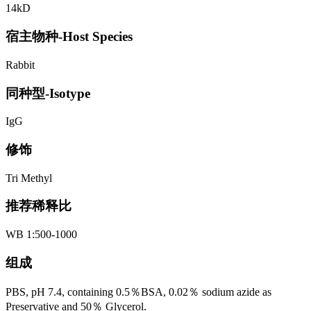
14kD
宿主物种-Host Species
Rabbit
同种型-Isotype
IgG
修饰
Tri Methyl
推荐稀释比
WB 1:500-1000
组成
PBS, pH 7.4, containing 0.5％BSA, 0.02％ sodium azide as
Preservative and 50％ Glycerol.