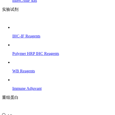
mIHC/mIF kits
实验试剂
IHC-IF Reagents
Polymer HRP IHC Reagents
WB Reagents
Immune Adjuvant
重组蛋白