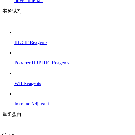
mIHC/mIF kits
实验试剂
IHC-IF Reagents
Polymer HRP IHC Reagents
WB Reagents
Immune Adjuvant
重组蛋白