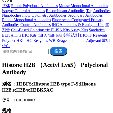
All
抗体
Rabbit Polyclonal Antibodies
Mouse Monoclonal Antibodies
Isotype Control Antibodies
Recombinant Antibodies
Tag Antibodies
Nanobodies
Flow Cytometry Antibodies
Secondary Antibodies
Rabbit Monoclonal Antibodies
Fluorescent Conjugated Primary
Antibodies
Control Antibodies
IHC Antibodies & Ready-to-Use
试
剂盒
Cell-Based Colorimetric ELISA Kits
Assay Kits
Sandwich
ELISA Kits
IHC Kits
mIHC/mIF kits
实验试剂
IHC-IF Reagents
Polymer HRP IHC Reagents
WB Reagents
Immune Adjuvant
重组
蛋白
搜索
Histone H2B （Acetyl Lys5） Polyclonal
Antibody
别名：H2BFS;Histone H2B type F-S;Histone
H2B.s;H2B/s;H2BK5AC
货号：HJRLK0003
规格