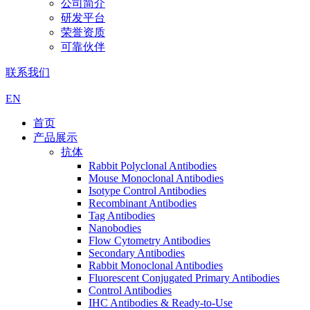
公司简介
研发平台
荣誉资质
可靠伙伴
联系我们
EN
首页
产品展示
抗体
Rabbit Polyclonal Antibodies
Mouse Monoclonal Antibodies
Isotype Control Antibodies
Recombinant Antibodies
Tag Antibodies
Nanobodies
Flow Cytometry Antibodies
Secondary Antibodies
Rabbit Monoclonal Antibodies
Fluorescent Conjugated Primary Antibodies
Control Antibodies
IHC Antibodies & Ready-to-Use