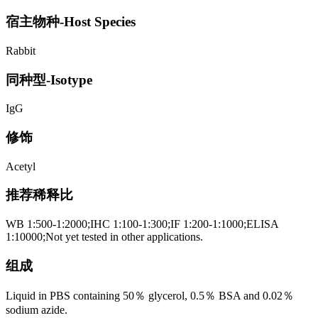
宿主物种-Host Species
Rabbit
同种型-Isotype
IgG
修饰
Acetyl
推荐稀释比
WB 1:500-1:2000;IHC 1:100-1:300;IF 1:200-1:1000;ELISA
1:10000;Not yet tested in other applications.
组成
Liquid in PBS containing 50％ glycerol, 0.5％ BSA and 0.02％
sodium azide.