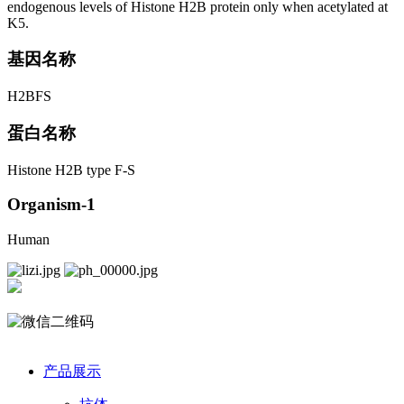
endogenous levels of Histone H2B protein only when acetylated at
K5.
基因名称
H2BFS
蛋白名称
Histone H2B type F-S
Organism-1
Human
产品展示