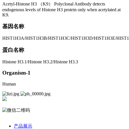
Acetyl-Histone H3 （K9） Polyclonal Antibody detects
endogenous levels of Histone H3 protein only when acetylated at
K9.
基因名称
HIST1H3A/HIST1H3B/HIST1H3C/HIST1H3D/HIST1H3E/HIST1
蛋白名称
Histone H3.1/Histone H3.2/Histone H3.3
Organism-1
Human
产品展示