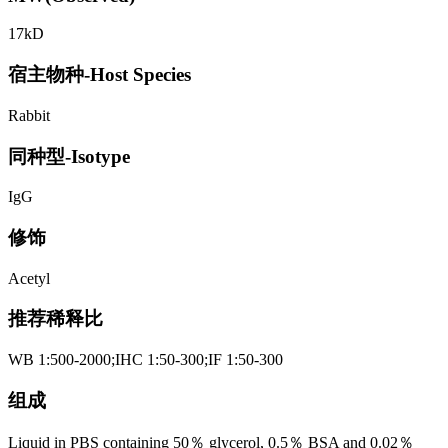
17kD
宿主物种-Host Species
Rabbit
同种型-Isotype
IgG
修饰
Acetyl
推荐稀释比
WB 1:500-2000;IHC 1:50-300;IF 1:50-300
组成
Liquid in PBS containing 50％ glycerol, 0.5％ BSA and 0.02％