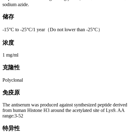
sodium azide.
储存
-15°C to -25°C/1 year（Do not lower than -25°C）
浓度
1 mg/ml
克隆性
Polyclonal
免疫原
The antiserum was produced against synthesized peptide derived
from human Histone H3 around the acetylated site of Lys9. AA
range:3-52
特异性