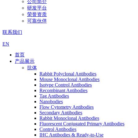
公司简介
研发平台
荣誉资质
可靠伙伴
联系我们
EN
首页
产品展示
抗体
Rabbit Polyclonal Antibodies
Mouse Monoclonal Antibodies
Isotype Control Antibodies
Recombinant Antibodies
Tag Antibodies
Nanobodies
Flow Cytometry Antibodies
Secondary Antibodies
Rabbit Monoclonal Antibodies
Fluorescent Conjugated Primary Antibodies
Control Antibodies
IHC Antibodies & Ready-to-Use