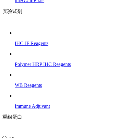
mIHC/mIF kits
实验试剂
IHC-IF Reagents
Polymer HRP IHC Reagents
WB Reagents
Immune Adjuvant
重组蛋白