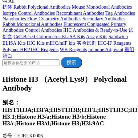
All
抗体
Rabbit Polyclonal Antibodies
Mouse Monoclonal Antibodies
Isotype Control Antibodies
Recombinant Antibodies
Tag Antibodies
Nanobodies
Flow Cytometry Antibodies
Secondary Antibodies
Rabbit Monoclonal Antibodies
Fluorescent Conjugated Primary
Antibodies
Control Antibodies
IHC Antibodies & Ready-to-Use
试
剂盒
Cell-Based Colorimetric ELISA Kits
Assay Kits
Sandwich
ELISA Kits
IHC Kits
mIHC/mIF kits
实验试剂
IHC-IF Reagents
Polymer HRP IHC Reagents
WB Reagents
Immune Adjuvant
重组
蛋白
搜索
Histone H3 （Acetyl Lys9） Polyclonal
Antibody
别名：
HIST1H3A;H3FA;HIST1H3B;H3FL;HIST1H3C;H3F
H3.1;Histone H3/a;Histone H3/b;Histone
H3/c;Histone H3/d;Histone H3;H3k9AC
货号：HJRLK0006