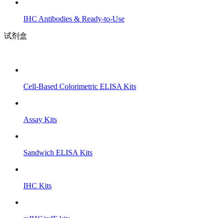
IHC Antibodies & Ready-to-Use
试剂盒
Cell-Based Colorimetric ELISA Kits
Assay Kits
Sandwich ELISA Kits
IHC Kits