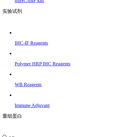
mIHC/mIF kits
实验试剂
IHC-IF Reagents
Polymer HRP IHC Reagents
WB Reagents
Immune Adjuvant
重组蛋白