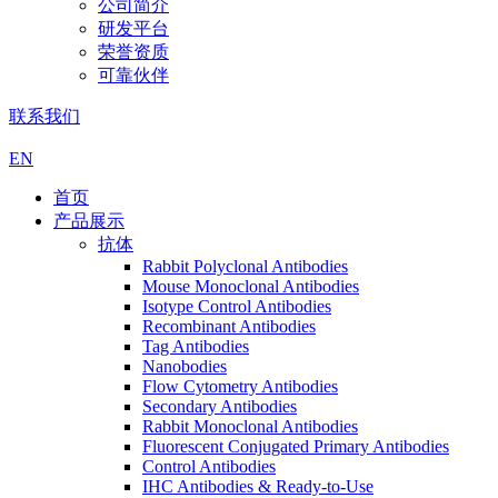
公司简介
研发平台
荣誉资质
可靠伙伴
联系我们
EN
首页
产品展示
抗体
Rabbit Polyclonal Antibodies
Mouse Monoclonal Antibodies
Isotype Control Antibodies
Recombinant Antibodies
Tag Antibodies
Nanobodies
Flow Cytometry Antibodies
Secondary Antibodies
Rabbit Monoclonal Antibodies
Fluorescent Conjugated Primary Antibodies
Control Antibodies
IHC Antibodies & Ready-to-Use