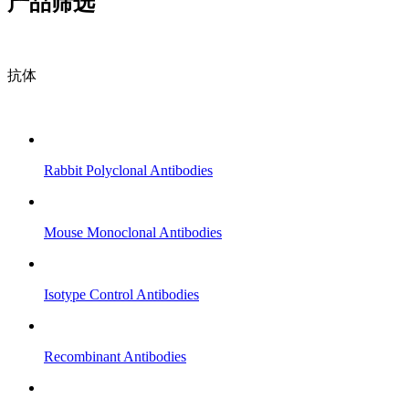
产品筛选
抗体
Rabbit Polyclonal Antibodies
Mouse Monoclonal Antibodies
Isotype Control Antibodies
Recombinant Antibodies