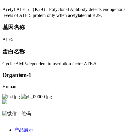
Acetyl-ATF-5 （K29） Polyclonal Antibody detects endogenous
levels of ATF-5 protein only when acetylated at K29.
基因名称
ATF5
蛋白名称
Cyclic AMP-dependent transcription factor ATF-5
Organism-1
Human
产品展示