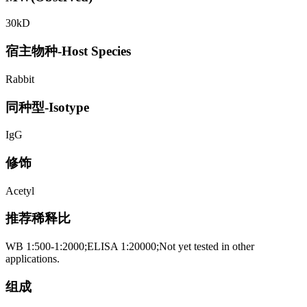
30kD
宿主物种-Host Species
Rabbit
同种型-Isotype
IgG
修饰
Acetyl
推荐稀释比
WB 1:500-1:2000;ELISA 1:20000;Not yet tested in other
applications.
组成