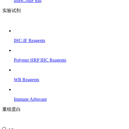
mIHC/mIF kits
实验试剂
IHC-IF Reagents
Polymer HRP IHC Reagents
WB Reagents
Immune Adjuvant
重组蛋白