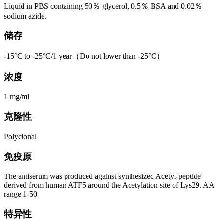
Liquid in PBS containing 50％ glycerol, 0.5％ BSA and 0.02％
sodium azide.
储存
-15°C to -25°C/1 year（Do not lower than -25°C）
浓度
1 mg/ml
克隆性
Polyclonal
免疫原
The antiserum was produced against synthesized Acetyl-peptide
derived from human ATF5 around the Acetylation site of Lys29. AA
range:1-50
特异性