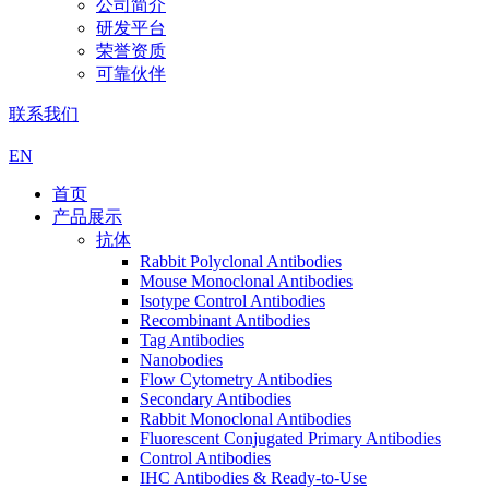
公司简介
研发平台
荣誉资质
可靠伙伴
联系我们
EN
首页
产品展示
抗体
Rabbit Polyclonal Antibodies
Mouse Monoclonal Antibodies
Isotype Control Antibodies
Recombinant Antibodies
Tag Antibodies
Nanobodies
Flow Cytometry Antibodies
Secondary Antibodies
Rabbit Monoclonal Antibodies
Fluorescent Conjugated Primary Antibodies
Control Antibodies
IHC Antibodies & Ready-to-Use