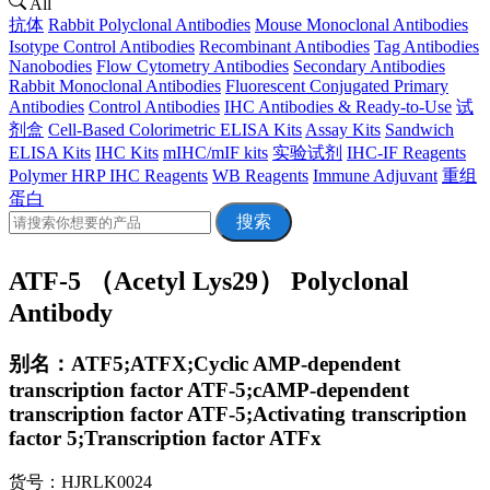
All
抗体
Rabbit Polyclonal Antibodies
Mouse Monoclonal Antibodies
Isotype Control Antibodies
Recombinant Antibodies
Tag Antibodies
Nanobodies
Flow Cytometry Antibodies
Secondary Antibodies
Rabbit Monoclonal Antibodies
Fluorescent Conjugated Primary
Antibodies
Control Antibodies
IHC Antibodies & Ready-to-Use
试
剂盒
Cell-Based Colorimetric ELISA Kits
Assay Kits
Sandwich
ELISA Kits
IHC Kits
mIHC/mIF kits
实验试剂
IHC-IF Reagents
Polymer HRP IHC Reagents
WB Reagents
Immune Adjuvant
重组
蛋白
搜索
ATF-5 （Acetyl Lys29） Polyclonal
Antibody
别名：ATF5;ATFX;Cyclic AMP-dependent
transcription factor ATF-5;cAMP-dependent
transcription factor ATF-5;Activating transcription
factor 5;Transcription factor ATFx
货号：HJRLK0024