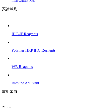
mIHC/mIF kits
实验试剂
IHC-IF Reagents
Polymer HRP IHC Reagents
WB Reagents
Immune Adjuvant
重组蛋白