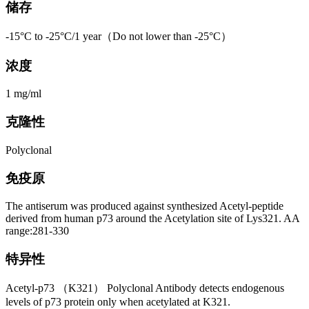
储存
-15°C to -25°C/1 year（Do not lower than -25°C）
浓度
1 mg/ml
克隆性
Polyclonal
免疫原
The antiserum was produced against synthesized Acetyl-peptide
derived from human p73 around the Acetylation site of Lys321. AA
range:281-330
特异性
Acetyl-p73 （K321） Polyclonal Antibody detects endogenous
levels of p73 protein only when acetylated at K321.