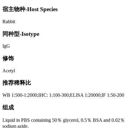
宿主物种-Host Species
Rabbit
同种型-Isotype
IgG
修饰
Acetyl
推荐稀释比
WB 1:500-1:2000;IHC: 1:100-300;ELISA 1:20000;IF 1:50-200
组成
Liquid in PBS containing 50％ glycerol, 0.5％ BSA and 0.02％
sodium azide.