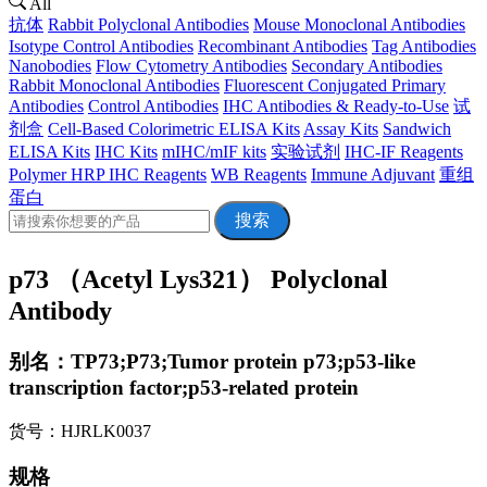
All
抗体
Rabbit Polyclonal Antibodies
Mouse Monoclonal Antibodies
Isotype Control Antibodies
Recombinant Antibodies
Tag Antibodies
Nanobodies
Flow Cytometry Antibodies
Secondary Antibodies
Rabbit Monoclonal Antibodies
Fluorescent Conjugated Primary
Antibodies
Control Antibodies
IHC Antibodies & Ready-to-Use
试
剂盒
Cell-Based Colorimetric ELISA Kits
Assay Kits
Sandwich
ELISA Kits
IHC Kits
mIHC/mIF kits
实验试剂
IHC-IF Reagents
Polymer HRP IHC Reagents
WB Reagents
Immune Adjuvant
重组
蛋白
搜索
p73 （Acetyl Lys321） Polyclonal
Antibody
别名：TP73;P73;Tumor protein p73;p53-like
transcription factor;p53-related protein
货号：HJRLK0037
规格