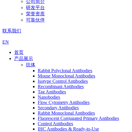
公司简介
研发平台
荣誉资质
可靠伙伴
联系我们
EN
首页
产品展示
抗体
Rabbit Polyclonal Antibodies
Mouse Monoclonal Antibodies
Isotype Control Antibodies
Recombinant Antibodies
Tag Antibodies
Nanobodies
Flow Cytometry Antibodies
Secondary Antibodies
Rabbit Monoclonal Antibodies
Fluorescent Conjugated Primary Antibodies
Control Antibodies
IHC Antibodies & Ready-to-Use