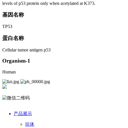
levels of p53 protein only when acetylated at K373.
基因名称
TP53
蛋白名称
Cellular tumor antigen p53
Organism-1
Human
产品展示
抗体