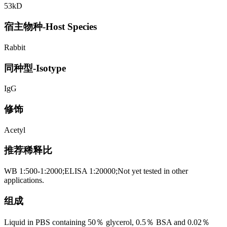
53kD
宿主物种-Host Species
Rabbit
同种型-Isotype
IgG
修饰
Acetyl
推荐稀释比
WB 1:500-1:2000;ELISA 1:20000;Not yet tested in other
applications.
组成
Liquid in PBS containing 50％ glycerol, 0.5％ BSA and 0.02％