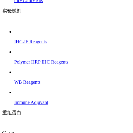
mIHC/mIF kits
实验试剂
IHC-IF Reagents
Polymer HRP IHC Reagents
WB Reagents
Immune Adjuvant
重组蛋白