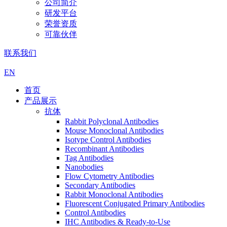
公司简介
研发平台
荣誉资质
可靠伙伴
联系我们
EN
首页
产品展示
抗体
Rabbit Polyclonal Antibodies
Mouse Monoclonal Antibodies
Isotype Control Antibodies
Recombinant Antibodies
Tag Antibodies
Nanobodies
Flow Cytometry Antibodies
Secondary Antibodies
Rabbit Monoclonal Antibodies
Fluorescent Conjugated Primary Antibodies
Control Antibodies
IHC Antibodies & Ready-to-Use