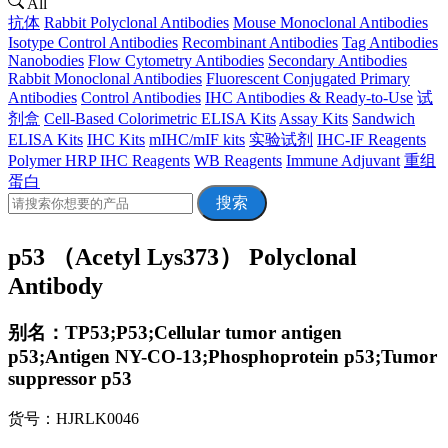
All
抗体
Rabbit Polyclonal Antibodies
Mouse Monoclonal Antibodies
Isotype Control Antibodies
Recombinant Antibodies
Tag Antibodies
Nanobodies
Flow Cytometry Antibodies
Secondary Antibodies
Rabbit Monoclonal Antibodies
Fluorescent Conjugated Primary
Antibodies
Control Antibodies
IHC Antibodies & Ready-to-Use
试
剂盒
Cell-Based Colorimetric ELISA Kits
Assay Kits
Sandwich
ELISA Kits
IHC Kits
mIHC/mIF kits
实验试剂
IHC-IF Reagents
Polymer HRP IHC Reagents
WB Reagents
Immune Adjuvant
重组
蛋白
搜索
p53 （Acetyl Lys373） Polyclonal
Antibody
别名：TP53;P53;Cellular tumor antigen
p53;Antigen NY-CO-13;Phosphoprotein p53;Tumor
suppressor p53
货号：HJRLK0046