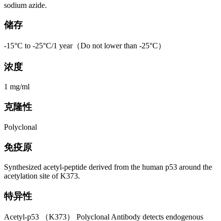
sodium azide.
储存
-15°C to -25°C/1 year（Do not lower than -25°C）
浓度
1 mg/ml
克隆性
Polyclonal
免疫原
Synthesized acetyl-peptide derived from the human p53 around the
acetylation site of K373.
特异性
Acetyl-p53 （K373） Polyclonal Antibody detects endogenous