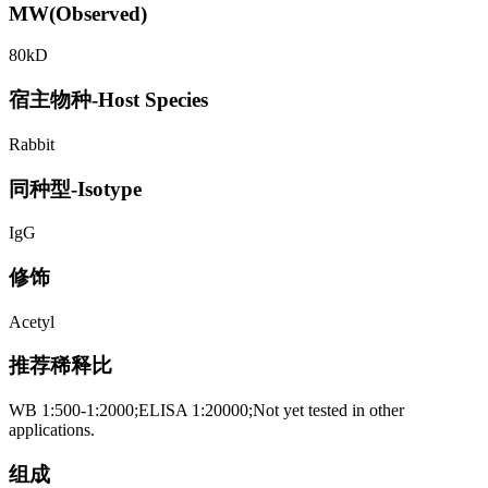
MW(Observed)
80kD
宿主物种-Host Species
Rabbit
同种型-Isotype
IgG
修饰
Acetyl
推荐稀释比
WB 1:500-1:2000;ELISA 1:20000;Not yet tested in other
applications.
组成