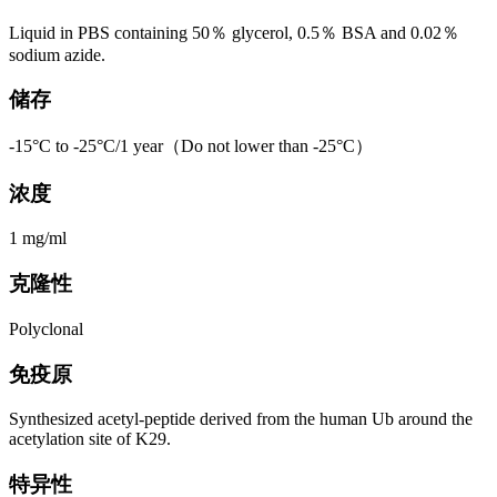
Liquid in PBS containing 50％ glycerol, 0.5％ BSA and 0.02％
sodium azide.
储存
-15°C to -25°C/1 year（Do not lower than -25°C）
浓度
1 mg/ml
克隆性
Polyclonal
免疫原
Synthesized acetyl-peptide derived from the human Ub around the
acetylation site of K29.
特异性