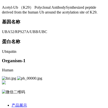
Acetyl-Ub （K29） Polyclonal AntibodySynthesized peptide
derived from the human Ub around the acetylation site of K29.
基因名称
UBA52/RPS27A/UBB/UBC
蛋白名称
Ubiquitin
Organism-1
Human
产品展示