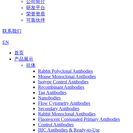
公司简介
研发平台
荣誉资质
可靠伙伴
联系我们
EN
首页
产品展示
抗体
Rabbit Polyclonal Antibodies
Mouse Monoclonal Antibodies
Isotype Control Antibodies
Recombinant Antibodies
Tag Antibodies
Nanobodies
Flow Cytometry Antibodies
Secondary Antibodies
Rabbit Monoclonal Antibodies
Fluorescent Conjugated Primary Antibodies
Control Antibodies
IHC Antibodies & Ready-to-Use