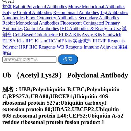
All
抗体
Rabbit Polyclonal Antibodies
Mouse Monoclonal Antibodies
Isotype Control Antibodies
Recombinant Antibodies
Tag Antibodies
Nanobodies
Flow Cytometry Antibodies
Secondary Antibodies
Rabbit Monoclonal Antibodies
Fluorescent Conjugated Primary
Antibodies
Control Antibodies
IHC Antibodies & Ready-to-Use
试
剂盒
Cell-Based Colorimetric ELISA Kits
Assay Kits
Sandwich
ELISA Kits
IHC Kits
mIHC/mIF kits
实验试剂
IHC-IF Reagents
Polymer HRP IHC Reagents
WB Reagents
Immune Adjuvant
重组
蛋白
搜索
Ub （Acetyl Lys29） Polyclonal Antibody
别名：UBB;Polyubiquitin-B;UBC;Polyubiquitin-
C;RPS27A;UBA80;UBCEP1;Ubiquitin-40S
ribosomal protein S27a;Ubiquitin carboxyl
extension protein 80;UBA52;UBCEP2;Ubiquitin-
60S ribosomal protein L40;CEP52;Ubiquitin A-52
residue ribosomal protein fusion product 1