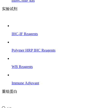
mIHC/mIF kits
实验试剂
IHC-IF Reagents
Polymer HRP IHC Reagents
WB Reagents
Immune Adjuvant
重组蛋白