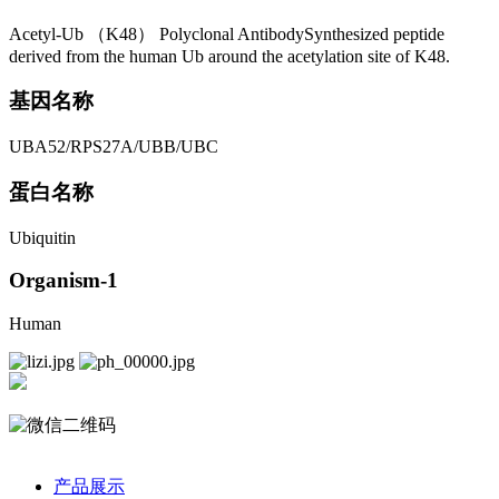
Acetyl-Ub （K48） Polyclonal AntibodySynthesized peptide
derived from the human Ub around the acetylation site of K48.
基因名称
UBA52/RPS27A/UBB/UBC
蛋白名称
Ubiquitin
Organism-1
Human
产品展示