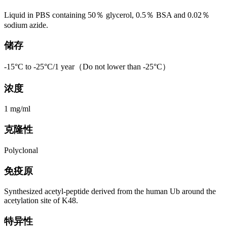
Liquid in PBS containing 50％ glycerol, 0.5％ BSA and 0.02％
sodium azide.
储存
-15°C to -25°C/1 year（Do not lower than -25°C）
浓度
1 mg/ml
克隆性
Polyclonal
免疫原
Synthesized acetyl-peptide derived from the human Ub around the
acetylation site of K48.
特异性