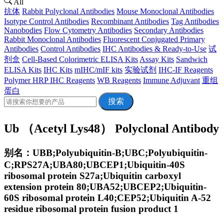
All
抗体
Rabbit Polyclonal Antibodies
Mouse Monoclonal Antibodies
Isotype Control Antibodies
Recombinant Antibodies
Tag Antibodies
Nanobodies
Flow Cytometry Antibodies
Secondary Antibodies
Rabbit Monoclonal Antibodies
Fluorescent Conjugated Primary
Antibodies
Control Antibodies
IHC Antibodies & Ready-to-Use
试
剂盒
Cell-Based Colorimetric ELISA Kits
Assay Kits
Sandwich
ELISA Kits
IHC Kits
mIHC/mIF kits
实验试剂
IHC-IF Reagents
Polymer HRP IHC Reagents
WB Reagents
Immune Adjuvant
重组
蛋白
搜索
Ub （Acetyl Lys48） Polyclonal Antibody
别名：UBB;Polyubiquitin-B;UBC;Polyubiquitin-
C;RPS27A;UBA80;UBCEP1;Ubiquitin-40S
ribosomal protein S27a;Ubiquitin carboxyl
extension protein 80;UBA52;UBCEP2;Ubiquitin-
60S ribosomal protein L40;CEP52;Ubiquitin A-52
residue ribosomal protein fusion product 1