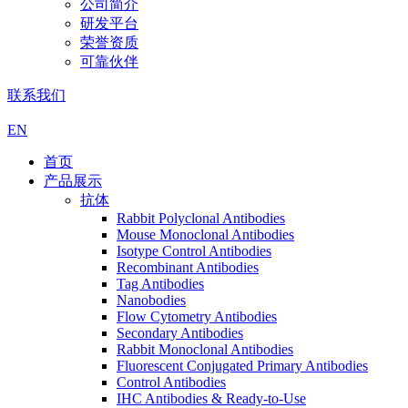
公司简介
研发平台
荣誉资质
可靠伙伴
联系我们
EN
首页
产品展示
抗体
Rabbit Polyclonal Antibodies
Mouse Monoclonal Antibodies
Isotype Control Antibodies
Recombinant Antibodies
Tag Antibodies
Nanobodies
Flow Cytometry Antibodies
Secondary Antibodies
Rabbit Monoclonal Antibodies
Fluorescent Conjugated Primary Antibodies
Control Antibodies
IHC Antibodies & Ready-to-Use