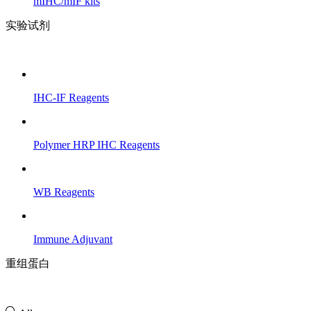
mIHC/mIF kits
实验试剂
IHC-IF Reagents
Polymer HRP IHC Reagents
WB Reagents
Immune Adjuvant
重组蛋白