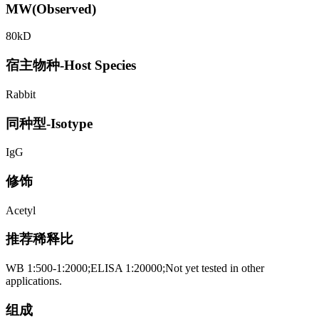
MW(Observed)
80kD
宿主物种-Host Species
Rabbit
同种型-Isotype
IgG
修饰
Acetyl
推荐稀释比
WB 1:500-1:2000;ELISA 1:20000;Not yet tested in other
applications.
组成