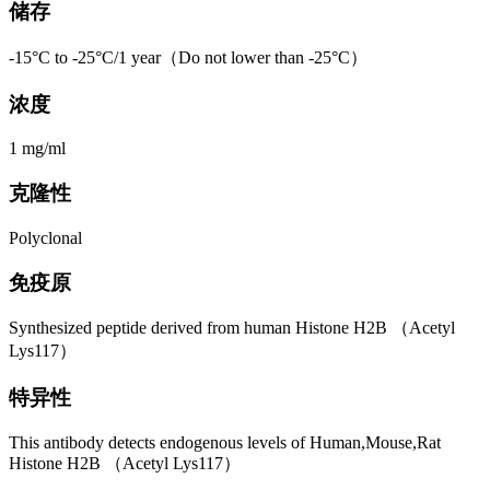
储存
-15°C to -25°C/1 year（Do not lower than -25°C）
浓度
1 mg/ml
克隆性
Polyclonal
免疫原
Synthesized peptide derived from human Histone H2B （Acetyl
Lys117）
特异性
This antibody detects endogenous levels of Human,Mouse,Rat
Histone H2B （Acetyl Lys117）