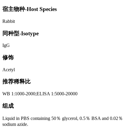
宿主物种-Host Species
Rabbit
同种型-Isotype
IgG
修饰
Acetyl
推荐稀释比
WB 1:1000-2000;ELISA 1:5000-20000
组成
Liquid in PBS containing 50％ glycerol, 0.5％ BSA and 0.02％
sodium azide.