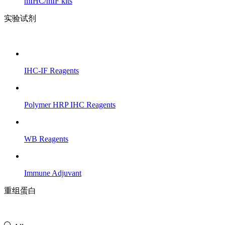
mIHC/mIF kits
实验试剂
IHC-IF Reagents
Polymer HRP IHC Reagents
WB Reagents
Immune Adjuvant
重组蛋白