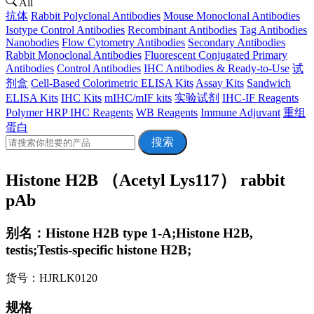
All
抗体
Rabbit Polyclonal Antibodies
Mouse Monoclonal Antibodies
Isotype Control Antibodies
Recombinant Antibodies
Tag Antibodies
Nanobodies
Flow Cytometry Antibodies
Secondary Antibodies
Rabbit Monoclonal Antibodies
Fluorescent Conjugated Primary
Antibodies
Control Antibodies
IHC Antibodies & Ready-to-Use
试
剂盒
Cell-Based Colorimetric ELISA Kits
Assay Kits
Sandwich
ELISA Kits
IHC Kits
mIHC/mIF kits
实验试剂
IHC-IF Reagents
Polymer HRP IHC Reagents
WB Reagents
Immune Adjuvant
重组
蛋白
搜索
Histone H2B （Acetyl Lys117） rabbit
pAb
别名：Histone H2B type 1-A;Histone H2B,
testis;Testis-specific histone H2B;
货号：HJRLK0120
规格