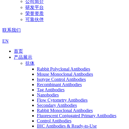
公司简介
研发平台
荣誉资质
可靠伙伴
联系我们
EN
首页
产品展示
抗体
Rabbit Polyclonal Antibodies
Mouse Monoclonal Antibodies
Isotype Control Antibodies
Recombinant Antibodies
Tag Antibodies
Nanobodies
Flow Cytometry Antibodies
Secondary Antibodies
Rabbit Monoclonal Antibodies
Fluorescent Conjugated Primary Antibodies
Control Antibodies
IHC Antibodies & Ready-to-Use