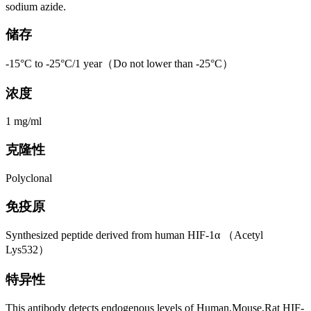
sodium azide.
储存
-15°C to -25°C/1 year（Do not lower than -25°C）
浓度
1 mg/ml
克隆性
Polyclonal
免疫原
Synthesized peptide derived from human HIF-1α （Acetyl
Lys532）
特异性
This antibody detects endogenous levels of Human,Mouse,Rat HIF-