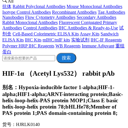
All
抗体
Rabbit Polyclonal Antibodies
Mouse Monoclonal Antibodies
Isotype Control Antibodies
Recombinant Antibodies
Tag Antibodies
Nanobodies
Flow Cytometry Antibodies
Secondary Antibodies
Rabbit Monoclonal Antibodies
Fluorescent Conjugated Primary
Antibodies
Control Antibodies
IHC Antibodies & Ready-to-Use
试
剂盒
Cell-Based Colorimetric ELISA Kits
Assay Kits
Sandwich
ELISA Kits
IHC Kits
mIHC/mIF kits
实验试剂
IHC-IF Reagents
Polymer HRP IHC Reagents
WB Reagents
Immune Adjuvant
重组
蛋白
搜索
HIF-1α （Acetyl Lys532） rabbit pAb
别名：Hypoxia-inducible factor 1-alpha;HIF-1-
alpha;HIF1-alpha;ARNT-interacting protein;Basic-
helix-loop-helix-PAS protein MOP1;Class E basic
helix-loop-helix protein 78;bHLHe78;Member of
PAS protein 1;PAS domain-containing protein 8;
货号：HJRLK0140