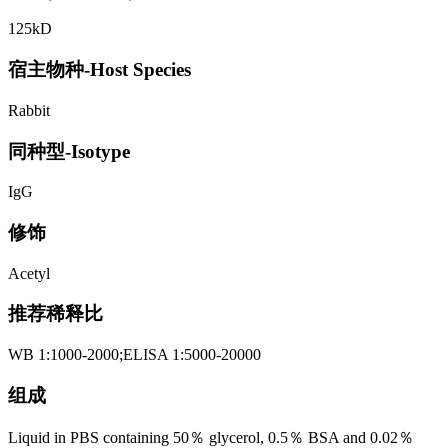
125kD
宿主物种-Host Species
Rabbit
同种型-Isotype
IgG
修饰
Acetyl
推荐稀释比
WB 1:1000-2000;ELISA 1:5000-20000
组成
Liquid in PBS containing 50％ glycerol, 0.5％ BSA and 0.02％