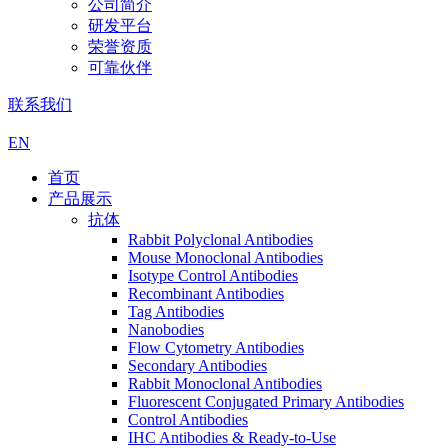
公司简介
研发平台
荣誉资质
可靠伙伴
联系我们
EN
首页
产品展示
抗体
Rabbit Polyclonal Antibodies
Mouse Monoclonal Antibodies
Isotype Control Antibodies
Recombinant Antibodies
Tag Antibodies
Nanobodies
Flow Cytometry Antibodies
Secondary Antibodies
Rabbit Monoclonal Antibodies
Fluorescent Conjugated Primary Antibodies
Control Antibodies
IHC Antibodies & Ready-to-Use