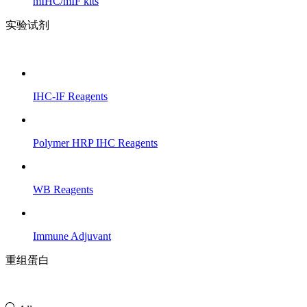
mIHC/mIF kits
实验试剂
IHC-IF Reagents
Polymer HRP IHC Reagents
WB Reagents
Immune Adjuvant
重组蛋白