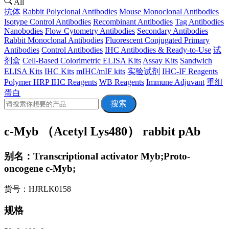
All
抗体
Rabbit Polyclonal Antibodies
Mouse Monoclonal Antibodies
Isotype Control Antibodies
Recombinant Antibodies
Tag Antibodies
Nanobodies
Flow Cytometry Antibodies
Secondary Antibodies
Rabbit Monoclonal Antibodies
Fluorescent Conjugated Primary
Antibodies
Control Antibodies
IHC Antibodies & Ready-to-Use
试
剂盒
Cell-Based Colorimetric ELISA Kits
Assay Kits
Sandwich
ELISA Kits
IHC Kits
mIHC/mIF kits
实验试剂
IHC-IF Reagents
Polymer HRP IHC Reagents
WB Reagents
Immune Adjuvant
重组
蛋白
搜索
c-Myb （Acetyl Lys480） rabbit pAb
别名：Transcriptional activator Myb;Proto-
oncogene c-Myb;
货号：HJRLK0158
规格