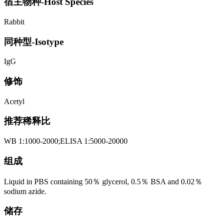
宿主物种-Host Species
Rabbit
同种型-Isotype
IgG
修饰
Acetyl
推荐稀释比
WB 1:1000-2000;ELISA 1:5000-20000
组成
Liquid in PBS containing 50％ glycerol, 0.5％ BSA and 0.02％
sodium azide.
储存