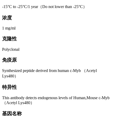
-15°C to -25°C/1 year（Do not lower than -25°C）
浓度
1 mg/ml
克隆性
Polyclonal
免疫原
Synthesized peptide derived from human c-Myb （Acetyl
Lys480）
特异性
This antibody detects endogenous levels of Human,Mouse c-Myb
（Acetyl Lys480）
基因名称