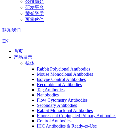
公司简介
研发平台
荣誉资质
可靠伙伴
联系我们
EN
首页
产品展示
抗体
Rabbit Polyclonal Antibodies
Mouse Monoclonal Antibodies
Isotype Control Antibodies
Recombinant Antibodies
Tag Antibodies
Nanobodies
Flow Cytometry Antibodies
Secondary Antibodies
Rabbit Monoclonal Antibodies
Fluorescent Conjugated Primary Antibodies
Control Antibodies
IHC Antibodies & Ready-to-Use