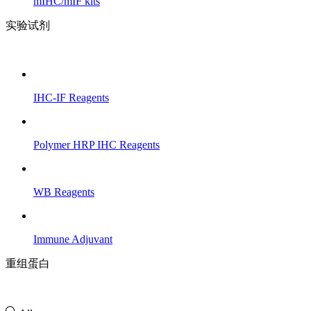
mIHC/mIF kits
实验试剂
IHC-IF Reagents
Polymer HRP IHC Reagents
WB Reagents
Immune Adjuvant
重组蛋白