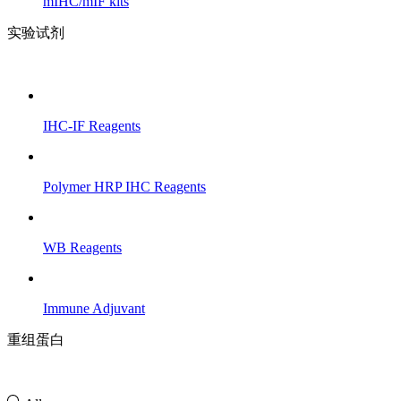
mIHC/mIF kits
实验试剂
IHC-IF Reagents
Polymer HRP IHC Reagents
WB Reagents
Immune Adjuvant
重组蛋白