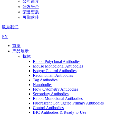
公司简介
研发平台
荣誉资质
可靠伙伴
联系我们
EN
首页
产品展示
抗体
Rabbit Polyclonal Antibodies
Mouse Monoclonal Antibodies
Isotype Control Antibodies
Recombinant Antibodies
Tag Antibodies
Nanobodies
Flow Cytometry Antibodies
Secondary Antibodies
Rabbit Monoclonal Antibodies
Fluorescent Conjugated Primary Antibodies
Control Antibodies
IHC Antibodies & Ready-to-Use