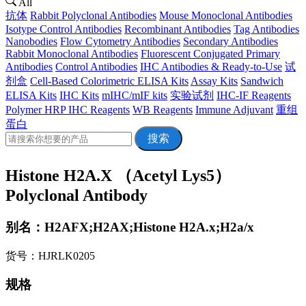
All
抗体
Rabbit Polyclonal Antibodies
Mouse Monoclonal Antibodies
Isotype Control Antibodies
Recombinant Antibodies
Tag Antibodies
Nanobodies
Flow Cytometry Antibodies
Secondary Antibodies
Rabbit Monoclonal Antibodies
Fluorescent Conjugated Primary
Antibodies
Control Antibodies
IHC Antibodies & Ready-to-Use
试
剂盒
Cell-Based Colorimetric ELISA Kits
Assay Kits
Sandwich
ELISA Kits
IHC Kits
mIHC/mIF kits
实验试剂
IHC-IF Reagents
Polymer HRP IHC Reagents
WB Reagents
Immune Adjuvant
重组
蛋白
搜索
Histone H2A.X （Acetyl Lys5）
Polyclonal Antibody
别名：H2AFX;H2AX;Histone H2A.x;H2a/x
货号：HJRLK0205
规格