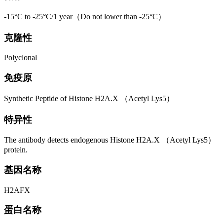
-15°C to -25°C/1 year（Do not lower than -25°C）
克隆性
Polyclonal
免疫原
Synthetic Peptide of Histone H2A.X （Acetyl Lys5）
特异性
The antibody detects endogenous Histone H2A.X （Acetyl Lys5）
protein.
基因名称
H2AFX
蛋白名称