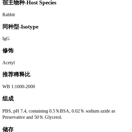
宿主物种-Host Species
Rabbit
同种型-Isotype
IgG
修饰
Acetyl
推荐稀释比
WB 1:1000-2000
组成
PBS, pH 7.4, containing 0.5％BSA, 0.02％ sodium azide as
Preservative and 50％ Glycerol.
储存