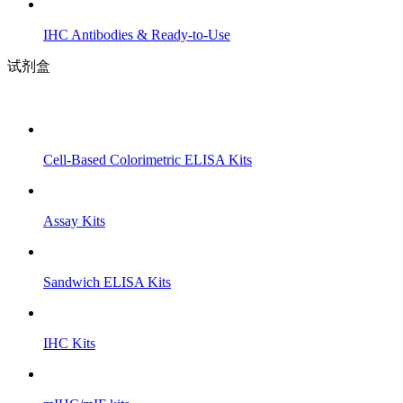
IHC Antibodies & Ready-to-Use
试剂盒
Cell-Based Colorimetric ELISA Kits
Assay Kits
Sandwich ELISA Kits
IHC Kits