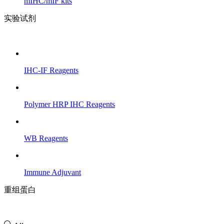
mIHC/mIF kits
实验试剂
IHC-IF Reagents
Polymer HRP IHC Reagents
WB Reagents
Immune Adjuvant
重组蛋白