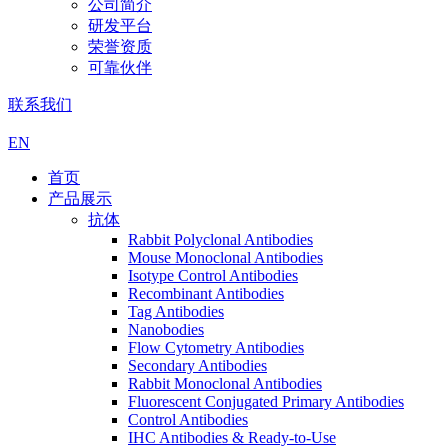
公司简介
研发平台
荣誉资质
可靠伙伴
联系我们
EN
首页
产品展示
抗体
Rabbit Polyclonal Antibodies
Mouse Monoclonal Antibodies
Isotype Control Antibodies
Recombinant Antibodies
Tag Antibodies
Nanobodies
Flow Cytometry Antibodies
Secondary Antibodies
Rabbit Monoclonal Antibodies
Fluorescent Conjugated Primary Antibodies
Control Antibodies
IHC Antibodies & Ready-to-Use