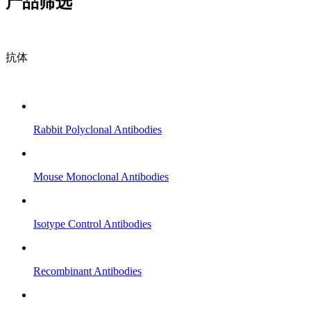
产品筛选
抗体
Rabbit Polyclonal Antibodies
Mouse Monoclonal Antibodies
Isotype Control Antibodies
Recombinant Antibodies