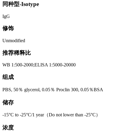
同种型-Isotype
IgG
修饰
Unmodified
推荐稀释比
WB 1:500-2000;ELISA 1:5000-20000
组成
PBS, 50％ glycerol, 0.05％ Proclin 300, 0.05％BSA
储存
-15°C to -25°C/1 year（Do not lower than -25°C）
浓度