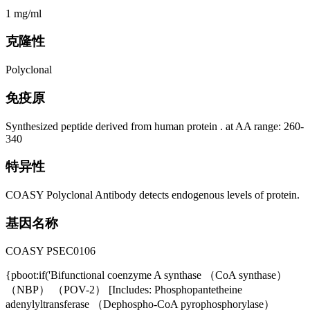
1 mg/ml
克隆性
Polyclonal
免疫原
Synthesized peptide derived from human protein . at AA range: 260-
340
特异性
COASY Polyclonal Antibody detects endogenous levels of protein.
基因名称
COASY PSEC0106
{pboot:if('Bifunctional coenzyme A synthase （CoA synthase）
（NBP） （POV-2） [Includes: Phosphopantetheine
adenylyltransferase （Dephospho-CoA pyrophosphorylase）