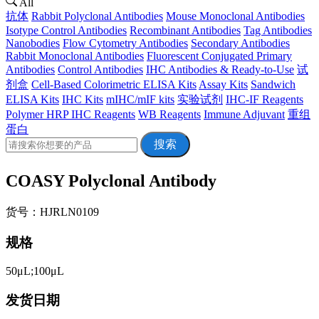
All
抗体
Rabbit Polyclonal Antibodies
Mouse Monoclonal Antibodies
Isotype Control Antibodies
Recombinant Antibodies
Tag Antibodies
Nanobodies
Flow Cytometry Antibodies
Secondary Antibodies
Rabbit Monoclonal Antibodies
Fluorescent Conjugated Primary
Antibodies
Control Antibodies
IHC Antibodies & Ready-to-Use
试
剂盒
Cell-Based Colorimetric ELISA Kits
Assay Kits
Sandwich
ELISA Kits
IHC Kits
mIHC/mIF kits
实验试剂
IHC-IF Reagents
Polymer HRP IHC Reagents
WB Reagents
Immune Adjuvant
重组
蛋白
搜索
COASY Polyclonal Antibody
货号：HJRLN0109
规格
50μL;100μL
发货日期