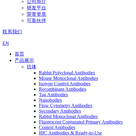
公司简介
研发平台
荣誉资质
可靠伙伴
联系我们
EN
首页
产品展示
抗体
Rabbit Polyclonal Antibodies
Mouse Monoclonal Antibodies
Isotype Control Antibodies
Recombinant Antibodies
Tag Antibodies
Nanobodies
Flow Cytometry Antibodies
Secondary Antibodies
Rabbit Monoclonal Antibodies
Fluorescent Conjugated Primary Antibodies
Control Antibodies
IHC Antibodies & Ready-to-Use