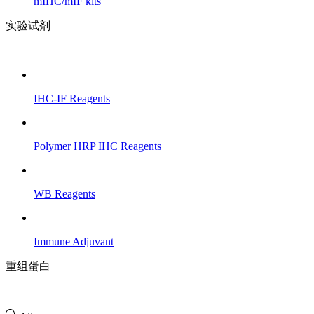
mIHC/mIF kits
实验试剂
IHC-IF Reagents
Polymer HRP IHC Reagents
WB Reagents
Immune Adjuvant
重组蛋白