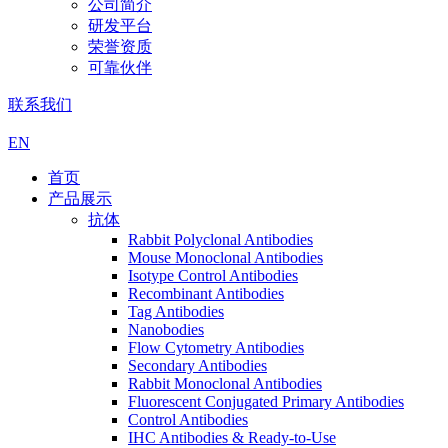
公司简介
研发平台
荣誉资质
可靠伙伴
联系我们
EN
首页
产品展示
抗体
Rabbit Polyclonal Antibodies
Mouse Monoclonal Antibodies
Isotype Control Antibodies
Recombinant Antibodies
Tag Antibodies
Nanobodies
Flow Cytometry Antibodies
Secondary Antibodies
Rabbit Monoclonal Antibodies
Fluorescent Conjugated Primary Antibodies
Control Antibodies
IHC Antibodies & Ready-to-Use