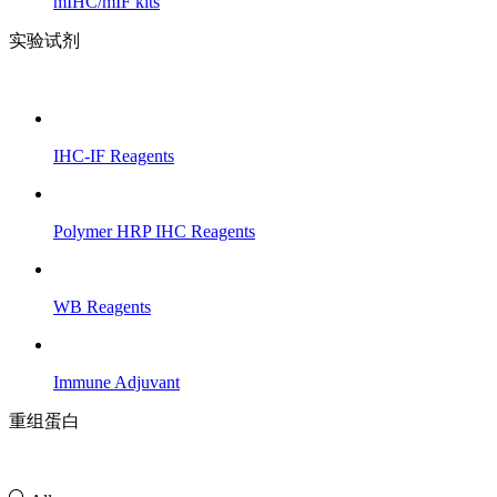
mIHC/mIF kits
实验试剂
IHC-IF Reagents
Polymer HRP IHC Reagents
WB Reagents
Immune Adjuvant
重组蛋白