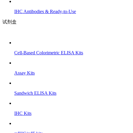
IHC Antibodies & Ready-to-Use
试剂盒
Cell-Based Colorimetric ELISA Kits
Assay Kits
Sandwich ELISA Kits
IHC Kits