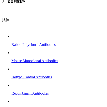
产品筛选
抗体
Rabbit Polyclonal Antibodies
Mouse Monoclonal Antibodies
Isotype Control Antibodies
Recombinant Antibodies