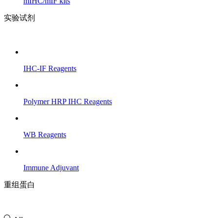
mIHC/mIF kits
实验试剂
IHC-IF Reagents
Polymer HRP IHC Reagents
WB Reagents
Immune Adjuvant
重组蛋白