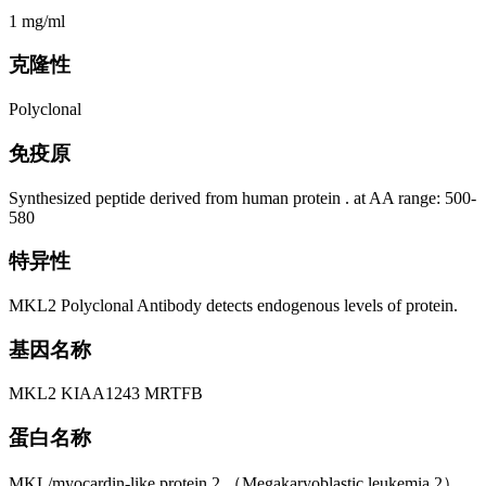
1 mg/ml
克隆性
Polyclonal
免疫原
Synthesized peptide derived from human protein . at AA range: 500-
580
特异性
MKL2 Polyclonal Antibody detects endogenous levels of protein.
基因名称
MKL2 KIAA1243 MRTFB
蛋白名称
MKL/myocardin-like protein 2 （Megakaryoblastic leukemia 2）