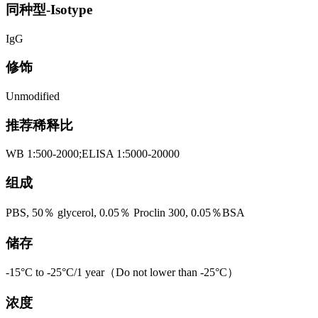
同种型-Isotype
IgG
修饰
Unmodified
推荐稀释比
WB 1:500-2000;ELISA 1:5000-20000
组成
PBS, 50％ glycerol, 0.05％ Proclin 300, 0.05％BSA
储存
-15°C to -25°C/1 year（Do not lower than -25°C）
浓度