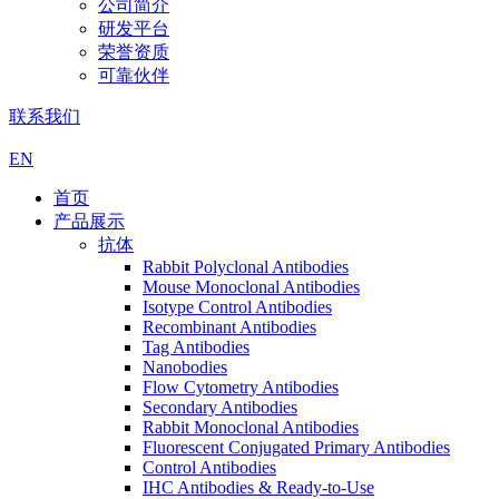
公司简介
研发平台
荣誉资质
可靠伙伴
联系我们
EN
首页
产品展示
抗体
Rabbit Polyclonal Antibodies
Mouse Monoclonal Antibodies
Isotype Control Antibodies
Recombinant Antibodies
Tag Antibodies
Nanobodies
Flow Cytometry Antibodies
Secondary Antibodies
Rabbit Monoclonal Antibodies
Fluorescent Conjugated Primary Antibodies
Control Antibodies
IHC Antibodies & Ready-to-Use