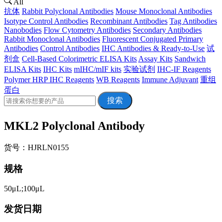
All
抗体
Rabbit Polyclonal Antibodies
Mouse Monoclonal Antibodies
Isotype Control Antibodies
Recombinant Antibodies
Tag Antibodies
Nanobodies
Flow Cytometry Antibodies
Secondary Antibodies
Rabbit Monoclonal Antibodies
Fluorescent Conjugated Primary
Antibodies
Control Antibodies
IHC Antibodies & Ready-to-Use
试
剂盒
Cell-Based Colorimetric ELISA Kits
Assay Kits
Sandwich
ELISA Kits
IHC Kits
mIHC/mIF kits
实验试剂
IHC-IF Reagents
Polymer HRP IHC Reagents
WB Reagents
Immune Adjuvant
重组
蛋白
搜索
MKL2 Polyclonal Antibody
货号：HJRLN0155
规格
50μL;100μL
发货日期