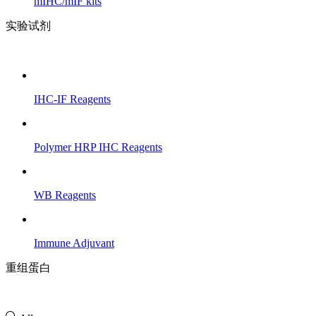
mIHC/mIF kits
实验试剂
IHC-IF Reagents
Polymer HRP IHC Reagents
WB Reagents
Immune Adjuvant
重组蛋白