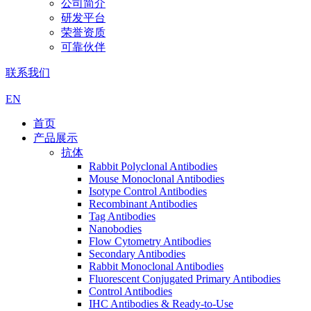
公司简介
研发平台
荣誉资质
可靠伙伴
联系我们
EN
首页
产品展示
抗体
Rabbit Polyclonal Antibodies
Mouse Monoclonal Antibodies
Isotype Control Antibodies
Recombinant Antibodies
Tag Antibodies
Nanobodies
Flow Cytometry Antibodies
Secondary Antibodies
Rabbit Monoclonal Antibodies
Fluorescent Conjugated Primary Antibodies
Control Antibodies
IHC Antibodies & Ready-to-Use