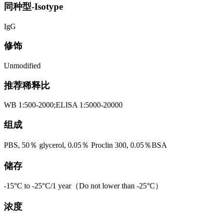
同种型-Isotype
IgG
修饰
Unmodified
推荐稀释比
WB 1:500-2000;ELISA 1:5000-20000
组成
PBS, 50％ glycerol, 0.05％ Proclin 300, 0.05％BSA
储存
-15°C to -25°C/1 year（Do not lower than -25°C）
浓度