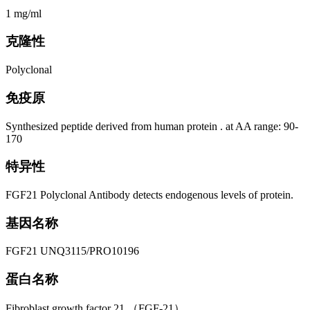
1 mg/ml
克隆性
Polyclonal
免疫原
Synthesized peptide derived from human protein . at AA range: 90-
170
特异性
FGF21 Polyclonal Antibody detects endogenous levels of protein.
基因名称
FGF21 UNQ3115/PRO10196
蛋白名称
Fibroblast growth factor 21 （FGF-21）