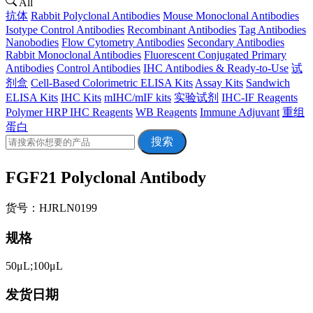
All
抗体
Rabbit Polyclonal Antibodies
Mouse Monoclonal Antibodies
Isotype Control Antibodies
Recombinant Antibodies
Tag Antibodies
Nanobodies
Flow Cytometry Antibodies
Secondary Antibodies
Rabbit Monoclonal Antibodies
Fluorescent Conjugated Primary
Antibodies
Control Antibodies
IHC Antibodies & Ready-to-Use
试
剂盒
Cell-Based Colorimetric ELISA Kits
Assay Kits
Sandwich
ELISA Kits
IHC Kits
mIHC/mIF kits
实验试剂
IHC-IF Reagents
Polymer HRP IHC Reagents
WB Reagents
Immune Adjuvant
重组
蛋白
搜索
FGF21 Polyclonal Antibody
货号：HJRLN0199
规格
50μL;100μL
发货日期