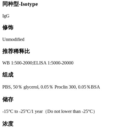
同种型-Isotype
IgG
修饰
Unmodified
推荐稀释比
WB 1:500-2000;ELISA 1:5000-20000
组成
PBS, 50％ glycerol, 0.05％ Proclin 300, 0.05％BSA
储存
-15°C to -25°C/1 year（Do not lower than -25°C）
浓度