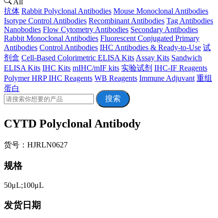
All
抗体
Rabbit Polyclonal Antibodies
Mouse Monoclonal Antibodies
Isotype Control Antibodies
Recombinant Antibodies
Tag Antibodies
Nanobodies
Flow Cytometry Antibodies
Secondary Antibodies
Rabbit Monoclonal Antibodies
Fluorescent Conjugated Primary
Antibodies
Control Antibodies
IHC Antibodies & Ready-to-Use
试
剂盒
Cell-Based Colorimetric ELISA Kits
Assay Kits
Sandwich
ELISA Kits
IHC Kits
mIHC/mIF kits
实验试剂
IHC-IF Reagents
Polymer HRP IHC Reagents
WB Reagents
Immune Adjuvant
重组
蛋白
搜索
CYTD Polyclonal Antibody
货号：HJRLN0627
规格
50μL;100μL
发货日期