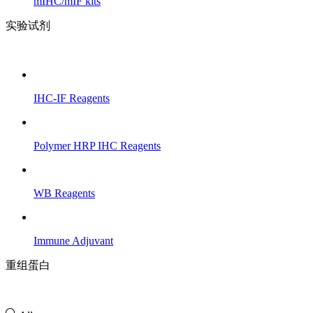
mIHC/mIF kits
实验试剂
IHC-IF Reagents
Polymer HRP IHC Reagents
WB Reagents
Immune Adjuvant
重组蛋白