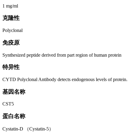
1 mg/ml
克隆性
Polyclonal
免疫原
Synthesized peptide derived from part region of human protein
特异性
CYTD Polyclonal Antibody detects endogenous levels of protein.
基因名称
CST5
蛋白名称
Cystatin-D （Cystatin-5）