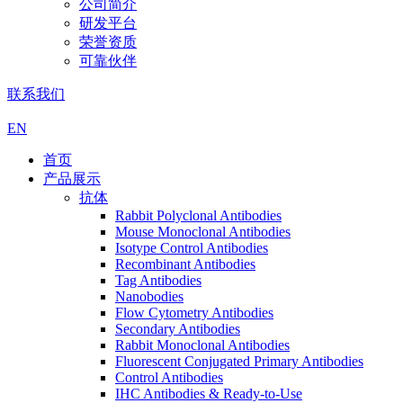
公司简介
研发平台
荣誉资质
可靠伙伴
联系我们
EN
首页
产品展示
抗体
Rabbit Polyclonal Antibodies
Mouse Monoclonal Antibodies
Isotype Control Antibodies
Recombinant Antibodies
Tag Antibodies
Nanobodies
Flow Cytometry Antibodies
Secondary Antibodies
Rabbit Monoclonal Antibodies
Fluorescent Conjugated Primary Antibodies
Control Antibodies
IHC Antibodies & Ready-to-Use