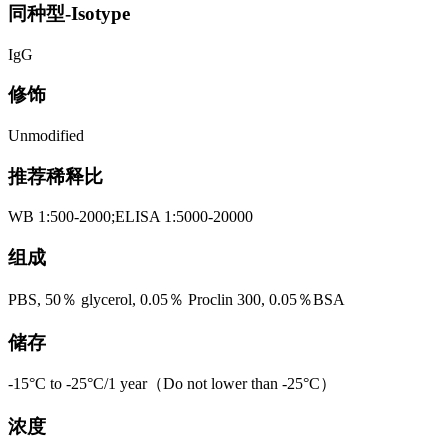
同种型-Isotype
IgG
修饰
Unmodified
推荐稀释比
WB 1:500-2000;ELISA 1:5000-20000
组成
PBS, 50％ glycerol, 0.05％ Proclin 300, 0.05％BSA
储存
-15°C to -25°C/1 year（Do not lower than -25°C）
浓度