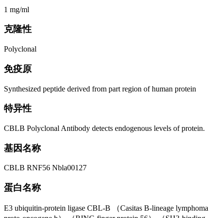
1 mg/ml
克隆性
Polyclonal
免疫原
Synthesized peptide derived from part region of human protein
特异性
CBLB Polyclonal Antibody detects endogenous levels of protein.
基因名称
CBLB RNF56 Nbla00127
蛋白名称
E3 ubiquitin-protein ligase CBL-B （Casitas B-lineage lymphoma