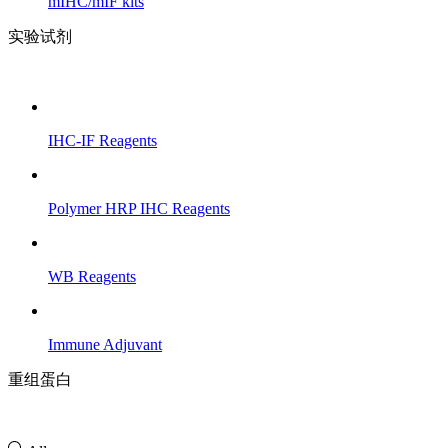
mIHC/mIF kits
实验试剂
IHC-IF Reagents
Polymer HRP IHC Reagents
WB Reagents
Immune Adjuvant
重组蛋白