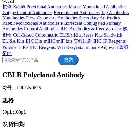
All
抗体
Rabbit Polyclonal Antibodies
Mouse Monoclonal Antibodies
Isotype Control Antibodies
Recombinant Antibodies
Tag Antibodies
Nanobodies
Flow Cytometry Antibodies
Secondary Antibodies
Rabbit Monoclonal Antibodies
Fluorescent Conjugated Primary
Antibodies
Control Antibodies
IHC Antibodies & Ready-to-Use
试
剂盒
Cell-Based Colorimetric ELISA Kits
Assay Kits
Sandwich
ELISA Kits
IHC Kits
mIHC/mIF kits
实验试剂
IHC-IF Reagents
Polymer HRP IHC Reagents
WB Reagents
Immune Adjuvant
重组
蛋白
搜索
CBLB Polyclonal Antibody
货号：HJRLN0675
规格
50μL;100μL
发货日期