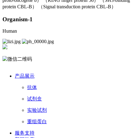
proto-oncogene b） （RING finger protein 56） （SH3-binding
protein CBL-B） （Signal transduction protein CBL-B）
Organism-1
Human
产品展示
抗体
试剂盒
实验试剂
重组蛋白
服务支持