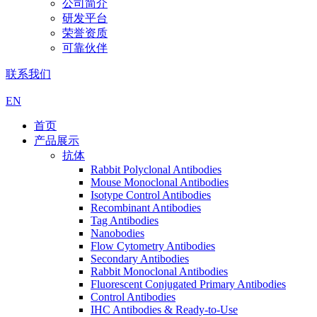
公司简介
研发平台
荣誉资质
可靠伙伴
联系我们
EN
首页
产品展示
抗体
Rabbit Polyclonal Antibodies
Mouse Monoclonal Antibodies
Isotype Control Antibodies
Recombinant Antibodies
Tag Antibodies
Nanobodies
Flow Cytometry Antibodies
Secondary Antibodies
Rabbit Monoclonal Antibodies
Fluorescent Conjugated Primary Antibodies
Control Antibodies
IHC Antibodies & Ready-to-Use