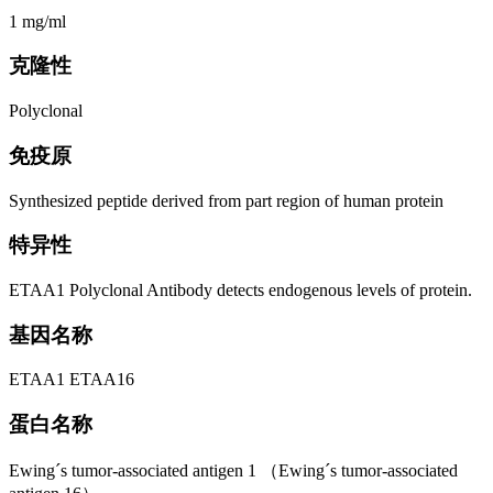
1 mg/ml
克隆性
Polyclonal
免疫原
Synthesized peptide derived from part region of human protein
特异性
ETAA1 Polyclonal Antibody detects endogenous levels of protein.
基因名称
ETAA1 ETAA16
蛋白名称
Ewing´s tumor-associated antigen 1 （Ewing´s tumor-associated