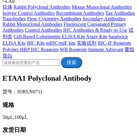
All
抗体
Rabbit Polyclonal Antibodies
Mouse Monoclonal Antibodies
Isotype Control Antibodies
Recombinant Antibodies
Tag Antibodies
Nanobodies
Flow Cytometry Antibodies
Secondary Antibodies
Rabbit Monoclonal Antibodies
Fluorescent Conjugated Primary
Antibodies
Control Antibodies
IHC Antibodies & Ready-to-Use
试
剂盒
Cell-Based Colorimetric ELISA Kits
Assay Kits
Sandwich
ELISA Kits
IHC Kits
mIHC/mIF kits
实验试剂
IHC-IF Reagents
Polymer HRP IHC Reagents
WB Reagents
Immune Adjuvant
重组
蛋白
搜索
ETAA1 Polyclonal Antibody
货号：HJRLN0711
规格
50μL;100μL
发货日期