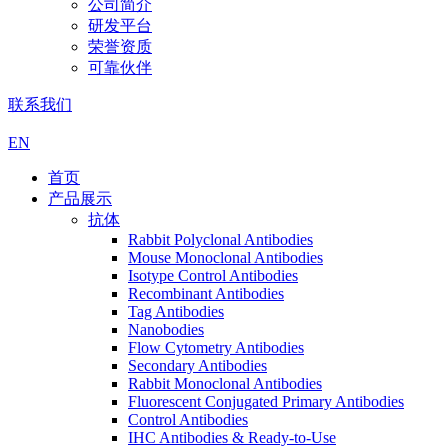
公司简介
研发平台
荣誉资质
可靠伙伴
联系我们
EN
首页
产品展示
抗体
Rabbit Polyclonal Antibodies
Mouse Monoclonal Antibodies
Isotype Control Antibodies
Recombinant Antibodies
Tag Antibodies
Nanobodies
Flow Cytometry Antibodies
Secondary Antibodies
Rabbit Monoclonal Antibodies
Fluorescent Conjugated Primary Antibodies
Control Antibodies
IHC Antibodies & Ready-to-Use