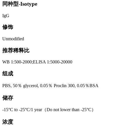
同种型-Isotype
IgG
修饰
Unmodified
推荐稀释比
WB 1:500-2000;ELISA 1:5000-20000
组成
PBS, 50％ glycerol, 0.05％ Proclin 300, 0.05％BSA
储存
-15°C to -25°C/1 year（Do not lower than -25°C）
浓度