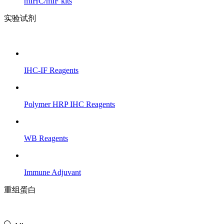
mIHC/mIF kits
实验试剂
IHC-IF Reagents
Polymer HRP IHC Reagents
WB Reagents
Immune Adjuvant
重组蛋白